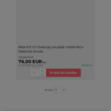
IRMA PVT137 Elektrický ohradník 10000V PRO+
Elektrická ohrada
120,00 EUR
76,00 EUR
/
ks
skladom
61,79 EUR
bez DPH
Pridať do košíka
strana
z 1