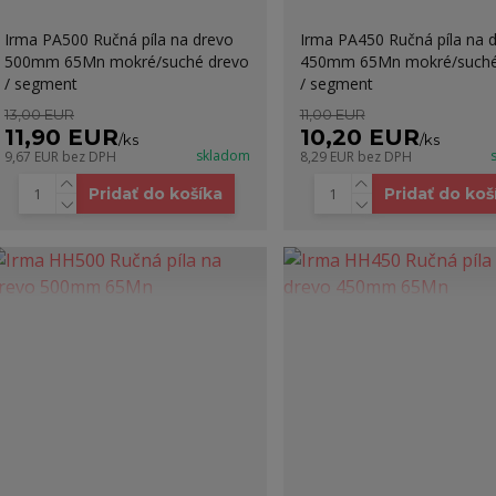
Irma PA500 Ručná píla na drevo
Irma PA450 Ručná píla na 
500mm 65Mn mokré/suché drevo
450mm 65Mn mokré/suché
/ segment
/ segment
13,00 EUR
11,00 EUR
11,90 EUR
10,20 EUR
/
ks
/
ks
skladom
9,67 EUR
bez DPH
8,29 EUR
bez DPH
Pridať do košíka
Pridať do koš