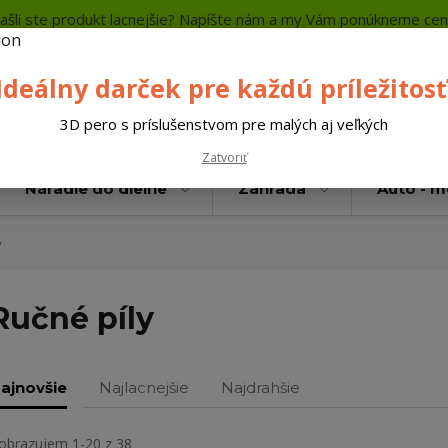
ašli ste produkt lacnejšie? Napíšte nám a my Vám ponúkneme cen
a platba
Kontakty
Neviete si rady? Zavolajte.
+421 
Ideálny darček pre každú príležitosť
Hľada
3D pero s príslušenstvom pre malých aj veľkých
Zatvoriť
Náradie do dielne
Záhrada
Auto - 
y
Ručné píly
ajnovšie
Najlacnejšie
Najdrahšie
obrazujem 1-20 z 38