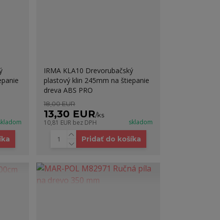
ý
IRMA KLA10 Drevorubačský
epanie
plastový klin 245mm na štiepanie
dreva ABS PRO
18,00 EUR
13,30 EUR
/
ks
skladom
skladom
10,81 EUR
bez DPH
íka
Pridať do košíka