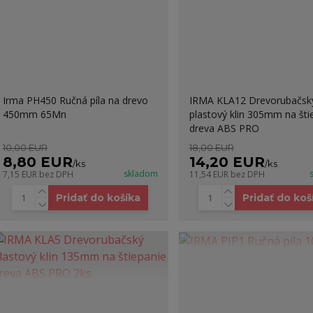
Irma PH450 Ručná píla na drevo
IRMA KLA12 Drevorubačsk
450mm 65Mn
plastový klin 305mm na šti
dreva ABS PRO
10,00 EUR
18,00 EUR
8,80 EUR
14,20 EUR
/
ks
/
ks
skladom
7,15 EUR
bez DPH
11,54 EUR
bez DPH
Pridať do košíka
Pridať do koš