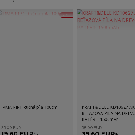
Akcia
IRMA PIP1 Ručná píla 100cm
KRAFT&DELE KD10627 A
REŤAZOVÁ PÍLA NA DREVO
BATÉRIE 1500mAh
35,00 EUR
58,00 EUR
19,60 EUR
39,60 EUR
/
ks
/
ks