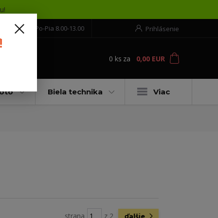
u!
552 304 860
Po-Pia 8.00-13.00
Prihlásenie
!
0
ks
za
0,00 EUR
ť
moto
Biela technika
Viac
strana
z 2
ďalšie