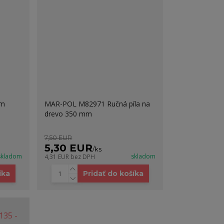
cm
MAR-POL M82971 Ručná píla na
drevo 350 mm
7,50 EUR
5,30 EUR
/
ks
skladom
skladom
4,31 EUR
bez DPH
íka
Pridať do košíka