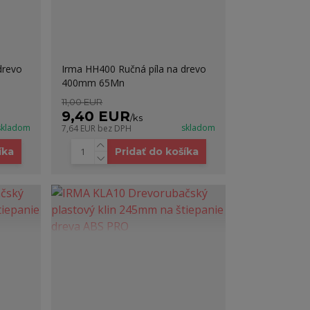
drevo
Irma HH400 Ručná píla na drevo
400mm 65Mn
11,00 EUR
9,40 EUR
/
ks
skladom
skladom
7,64 EUR
bez DPH
íka
Pridať do košíka