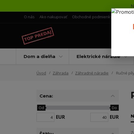
N
O nás
Ako nakupovať
Obchodné podmienky
Doprava 
Dom a dielňa
Elektrické náradie
Úvod
Záhrada
Záhradné náradie
Ručné píl
Cena:
Od
Do
N
EUR
EUR
Z
Štítky