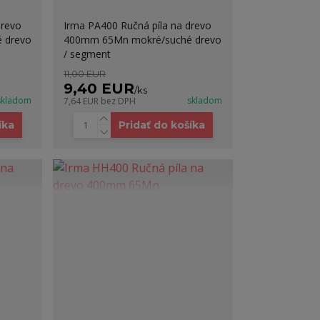
drevo
Irma PA400 Ručná píla na drevo
 drevo
400mm 65Mn mokré/suché drevo
/ segment
11,00 EUR
9,40 EUR
/
ks
skladom
skladom
7,64 EUR
bez DPH
íka
Pridať do košíka