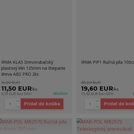
IRMA KLA5 Drevorubačský
IRMA PIP1 Ručná píla 100
plastový klin 135mm na štiepanie
dreva ABS PRO 2ks
14,00 EUR
35,00 EUR
11,50 EUR
19,60 EUR
/
ks
/
ks
skladom
9,35 EUR
bez DPH
15,93 EUR
bez DPH
Pridať do košíka
Pridať do koš