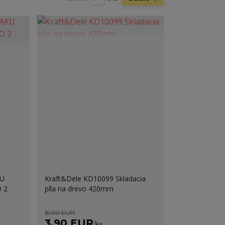
KU
Kraft&Dele KD10099 Skladacia
 2
píla na drevo 420mm
8,00 EUR
3,90 EUR
/
ks