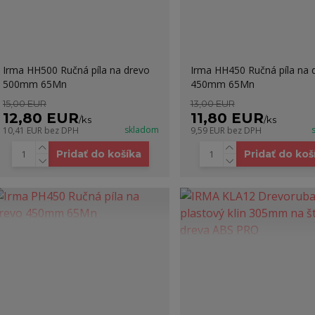
Irma HH500 Ručná píla na drevo
Irma HH450 Ručná píla na 
500mm 65Mn
450mm 65Mn
15,00 EUR
13,00 EUR
12,80 EUR
11,80 EUR
/
ks
/
ks
skladom
10,41 EUR
bez DPH
9,59 EUR
bez DPH
Pridať do košíka
Pridať do koš