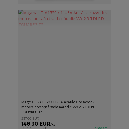
Magma LT-A1550 / 1143A Aretácia rozvodov
motora aretačná sada náradie VW 2.5 TDI PD
TOUAREG T5
237,00 EUR
148,30 EUR
/
ks
skladom
120,57 EUR
bez DPH