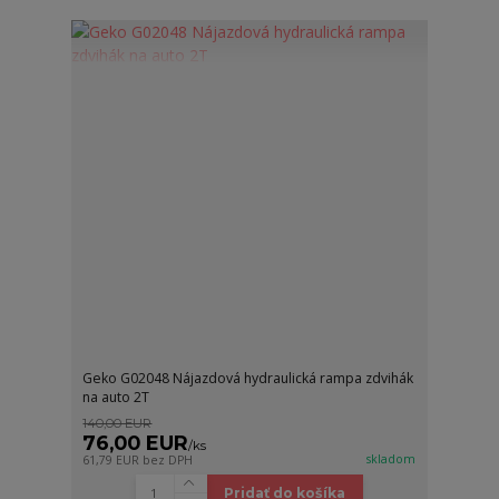
Geko G02048 Nájazdová hydraulická rampa zdvihák
na auto 2T
140,00 EUR
76,00 EUR
/
ks
skladom
61,79 EUR
bez DPH
Pridať do košíka