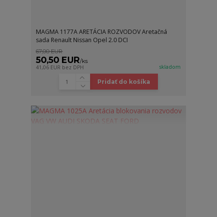
MAGMA 1177A ARETÁCIA ROZVODOV Aretačná
sada Renault Nissan Opel 2.0 DCI
67,00 EUR
50,50 EUR
/
ks
skladom
41,06 EUR
bez DPH
Pridať do košíka