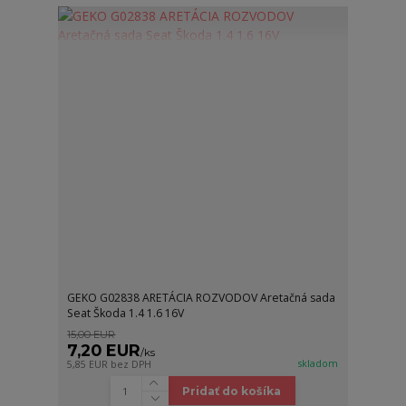
GEKO G02838 ARETÁCIA ROZVODOV Aretačná sada
Seat Škoda 1.4 1.6 16V
15,00 EUR
7,20 EUR
/
ks
skladom
5,85 EUR
bez DPH
Pridať do košíka