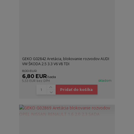
GEKO G02842 Aretácia, blokovanie rozvodov AUDI
VW ŠKODA 2.5 3.3 V6 V8 TDI
8,00 EUR
6,80 EUR
/
sada
skladom
5,53 EUR
bez DPH
Pridať do košíka