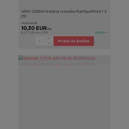
GEKO G02830 Aretácia rozvodov Fiat/Opel/Ford 1.3
JTD
14,00 EUR
10,30 EUR
/
ks
skladom
8,37 EUR
bez DPH
Pridať do košíka