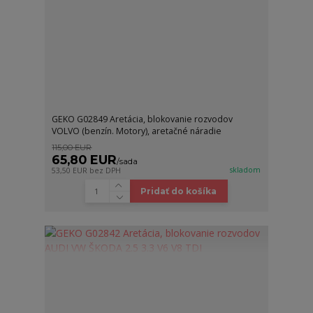
GEKO G02849 Aretácia, blokovanie rozvodov
VOLVO (benzín. Motory), aretačné náradie
115,00 EUR
65,80 EUR
/
sada
skladom
53,50 EUR
bez DPH
Pridať do košíka