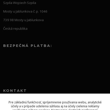
Szpila Wojciech Szpila
Mosty u Jablunkova č. p. 1046
739 98 Mosty u Jablunkova
Česká republika
BEZPEČNÁ PLATBA:
KONTAKT
+421 552 304 860
Pre základnú funkčnosť, spríjemnenie používania webu, analytické
účely a v prípade udelenia súhlasu aj na účely cielenia reklamy
Po-Pia 8.00-13.00