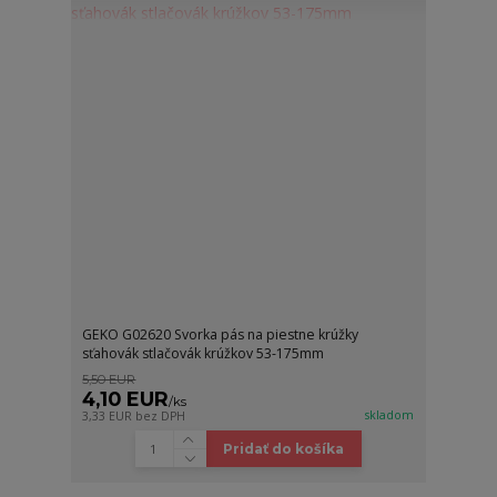
GEKO G02620 Svorka pás na piestne krúžky
sťahovák stlačovák krúžkov 53-175mm
5,50 EUR
4,10 EUR
/
ks
skladom
3,33 EUR
bez DPH
Pridať do košíka