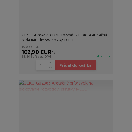
GEKO G02848 Aretácia rozvodov motora aretačná
sada náradie VW 2.5 / 4,9D TDI
150,00 EUR
102,90 EUR
/
ks
skladom
83,66 EUR
bez DPH
Pridať do košíka