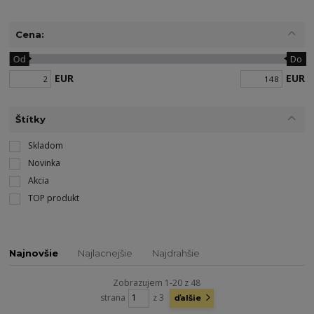
Cena:
Od
Do
EUR
EUR
Štítky
Skladom
Novinka
Akcia
TOP produkt
Najnovšie
Najlacnejšie
Najdrahšie
Zobrazujem 1-20 z 48
strana
z 3
ďalšie