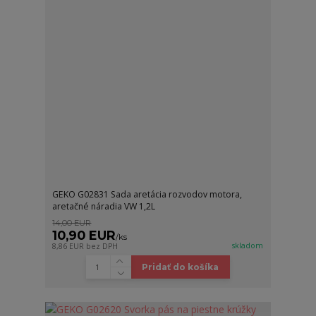
GEKO G02831 Sada aretácia rozvodov motora,
aretačné náradia VW 1,2L
14,00 EUR
10,90 EUR
/
ks
skladom
8,86 EUR
bez DPH
Pridať do košíka