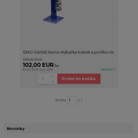
GEKO G02042 Ručná ohýbačka trubiek a profilov rúr
250,00 EUR
102,00 EUR
/
ks
skladom
82,93 EUR
bez DPH
Pridať do košíka
strana
z 1
Novinky