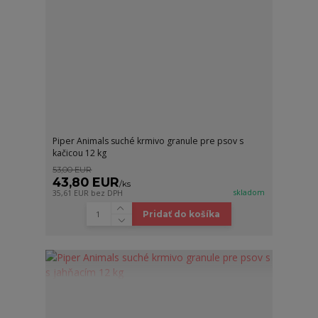
Piper Animals suché krmivo granule pre psov s
kačicou 12 kg
53,00 EUR
43,80 EUR
/
ks
skladom
35,61 EUR
bez DPH
Pridať do košíka