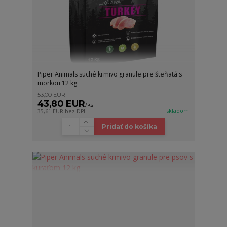
Piper Animals suché krmivo granule pre šteňatá s
morkou 12 kg
53,00 EUR
43,80 EUR
/
ks
skladom
35,61 EUR
bez DPH
Pridať do košíka