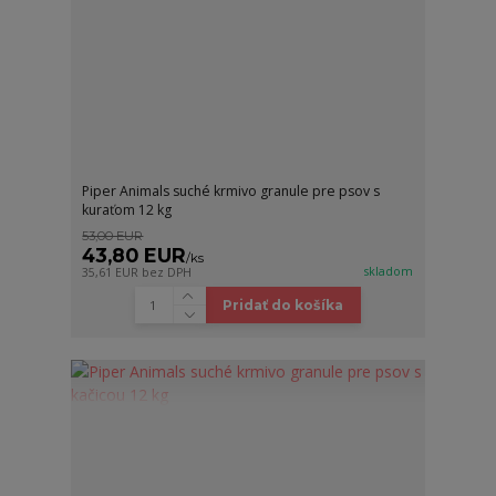
Piper Animals suché krmivo granule pre psov s
kuraťom 12 kg
53,00 EUR
43,80 EUR
/
ks
skladom
35,61 EUR
bez DPH
Pridať do košíka