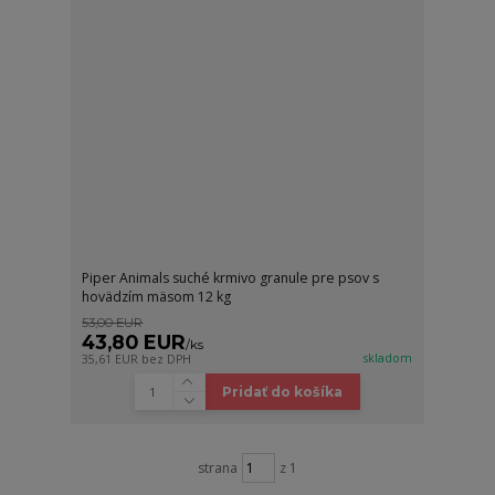
Piper Animals suché krmivo granule pre psov s
hovädzím mäsom 12 kg
53,00 EUR
43,80 EUR
/
ks
skladom
35,61 EUR
bez DPH
Pridať do košíka
strana
z 1