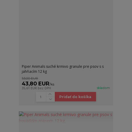
Piper Animals suché krmivo granule pre psov s s
jahňacím 12 kg
53,00 EUR
43,80 EUR
/
ks
skladom
35,61 EUR
bez DPH
Pridať do košíka