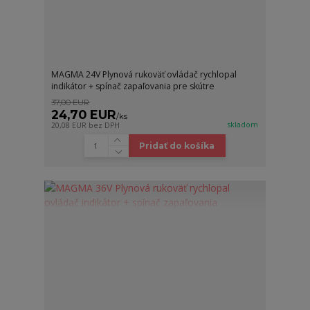
MAGMA 24V Plynová rukoväť ovládač rychlopal
indikátor + spínač zapaľovania pre skútre
37,00 EUR
24,70 EUR
/
ks
skladom
20,08 EUR
bez DPH
Pridať do košíka