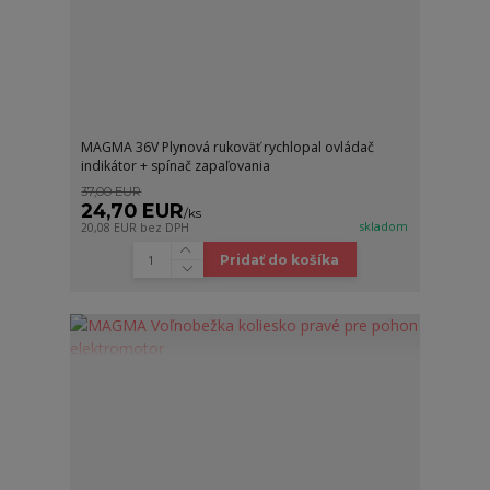
MAGMA 36V Plynová rukoväť rychlopal ovládač
indikátor + spínač zapaľovania
37,00 EUR
24,70 EUR
/
ks
skladom
20,08 EUR
bez DPH
Pridať do košíka