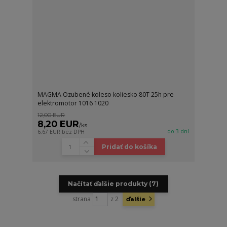
MAGMA Ozubené koleso koliesko 80T 25h pre
elektromotor 1016 1020
12,00 EUR
8,20 EUR
/
ks
do 3 dní
6,67 EUR
bez DPH
Pridať do košíka
Načítať ďalšie produkty (7)
strana
z 2
ďalšie