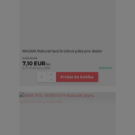
MAGMA Rukoväť ľavá brzdová páka pre skúter
9,00 EUR
7,10 EUR
/
ks
skladom
5,77 EUR
bez DPH
Pridať do košíka