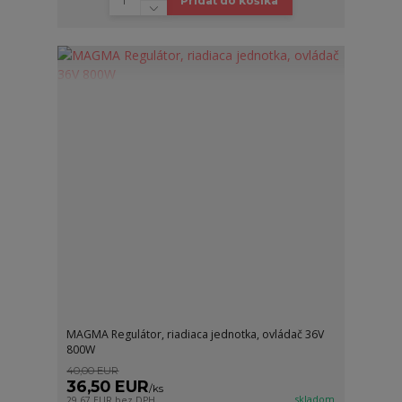
Pridať do košíka
MAGMA Regulátor, riadiaca jednotka, ovládač 36V
800W
40,00 EUR
36,50 EUR
/
ks
skladom
29,67 EUR
bez DPH