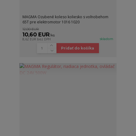
MAGMA Ozubené koleso koliesko s voľnobehom
65T pre elektromotor 1016 1020
12,00 EUR
10,60 EUR
/
ks
skladom
8,62 EUR
bez DPH
Pridať do košíka