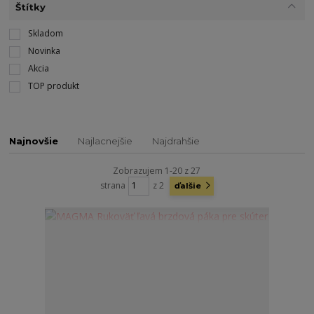
Štítky
Skladom
Novinka
Akcia
TOP produkt
Najnovšie
Najlacnejšie
Najdrahšie
Zobrazujem 1-20 z 27
strana
z 2
ďalšie