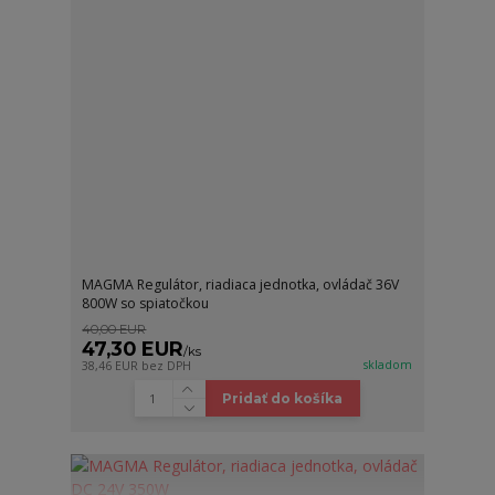
MAGMA Regulátor, riadiaca jednotka, ovládač 36V
800W so spiatočkou
40,00 EUR
47,30 EUR
/
ks
skladom
38,46 EUR
bez DPH
Pridať do košíka