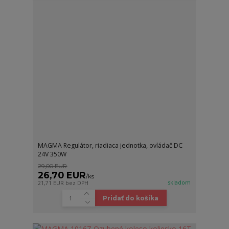
MAGMA Regulátor, riadiaca jednotka, ovládač DC
24V 350W
29,00 EUR
26,70 EUR
/
ks
skladom
21,71 EUR
bez DPH
Pridať do košíka