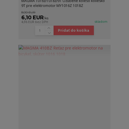
MAGMA 1016z/1018z/9T Ozubené koleso koliesko
9T pre elektromotor MY1016Z 1018Z
8,00 EUR
6,10 EUR
/
ks
skladom
4,96 EUR
bez DPH
Pridať do košíka