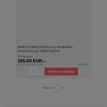
MAR-POL M83270 Motorový vertikutátor
prevzdušňovač 3,8kW DEMON
570,00 EUR
255,00 EUR
/
ks
skladom
207,32 EUR
bez DPH
Pridať do košíka
strana
z 1