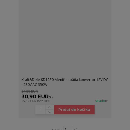
Kraft&Dele KD1250 Menič napätia konvertor 12V DC
- 230V AC 350W
54,00 EUR
30,90 EUR
/
ks
skladom
25,12 EUR
bez DPH
Pridať do košíka
strana
z 1