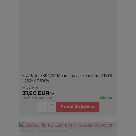
Kraft&Dele KD1251 Menič napätia konvertor 24V DC
- 230V AC 350W
50,00 EUR
31,90 EUR
/
ks
skladom
25,93 EUR
bez DPH
Pridať do košíka