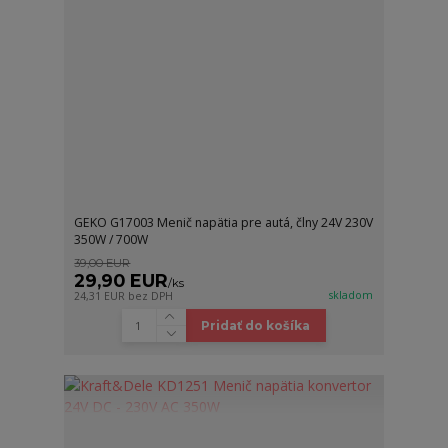
GEKO G17003 Menič napätia pre autá, člny 24V 230V
350W / 700W
39,00 EUR
29,90 EUR
/
ks
skladom
24,31 EUR
bez DPH
Pridať do košíka