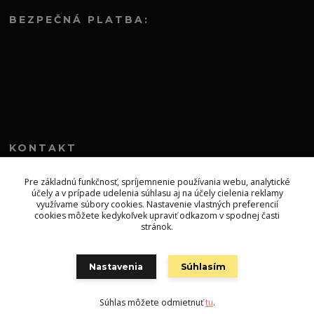
BEZPEČNÁ PLATBA:
KONTAKT
+421 552 304 860
Pre základnú funkčnosť, spríjemnenie používania webu, analytické
účely a v prípade udelenia súhlasu aj na účely cielenia reklamy
Po-Pia 8.00-13.00
využívame súbory cookies. Nastavenie vlastných preferencií
cookies môžete kedykoľvek upraviť odkazom v spodnej časti
topprodejsk@gmail.com
stránok.
Nastavenia
Súhlasím
Súhlas môžete odmietnuť
tu
.
Vytvorené na
Eshop-rychlo.sk