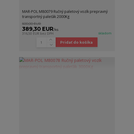
MAR-POL M80079 Ručný paletový vozík prepravný
transportný paleťák 2000Kg
600,00 EUR
389,30 EUR
/
ks
skladom
316,50 EUR
bez DPH
Pridať do košíka