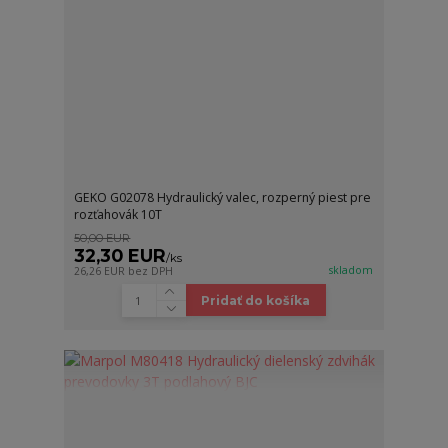
GEKO G02078 Hydraulický valec, rozperný piest pre
rozťahovák 10T
50,00 EUR
32,30 EUR
/
ks
skladom
26,26 EUR
bez DPH
Pridať do košíka