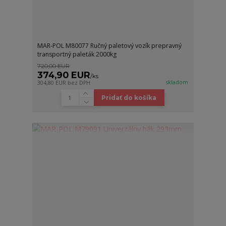
MAR-POL M80077 Ručný paletový vozík prepravný
transportný paleták 2000kg
720,00 EUR
374,90 EUR
/
ks
skladom
304,80 EUR
bez DPH
Pridať do košíka