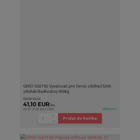
GEKO G02192 Vyvažovač pre žeriav zdvíhací blok
zdvihák kladkostroj 900kg
50,00 EUR
41,10 EUR
/
ks
skladom
33,41 EUR
bez DPH
Pridať do košíka