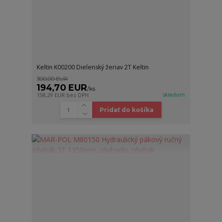
Keltin K00200 Dielenský žeriav 2T Keltin
300,00 EUR
194,70 EUR
/
ks
skladom
158,29 EUR
bez DPH
Pridať do košíka