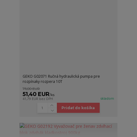
GEKO G02071 Ručná hydraulická pumpa pre
rozpínaky rozpera 10T
75,00 EUR
51,40 EUR
/
ks
skladom
41,79 EUR
bez DPH
Pridať do košíka