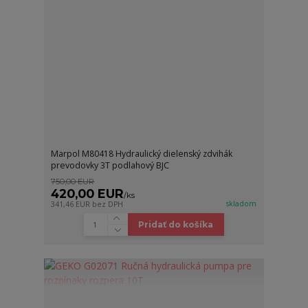
Marpol M80418 Hydraulický dielenský zdvihák
prevodovky 3T podlahový BJC
750,00 EUR
420,00 EUR
/
ks
skladom
341,46 EUR
bez DPH
Pridať do košíka