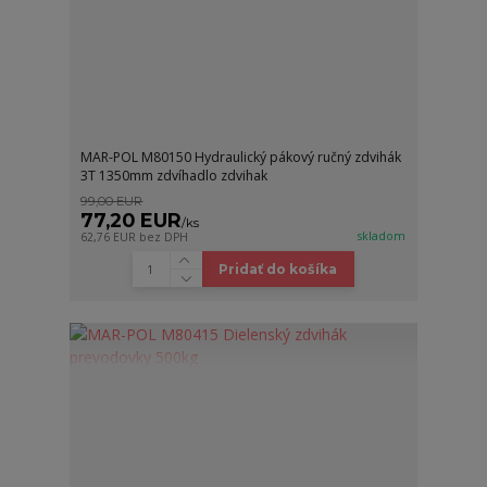
MAR-POL M80150 Hydraulický pákový ručný zdvihák
3T 1350mm zdvíhadlo zdvihak
99,00 EUR
77,20 EUR
/
ks
skladom
62,76 EUR
bez DPH
Pridať do košíka