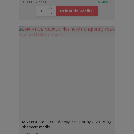
skladom
90,41 EUR
bez DPH
Pridať do košíka
MAR-POL M80090 Plošinový transportný vozík 150kg
skladacie madlo
49,90 EUR