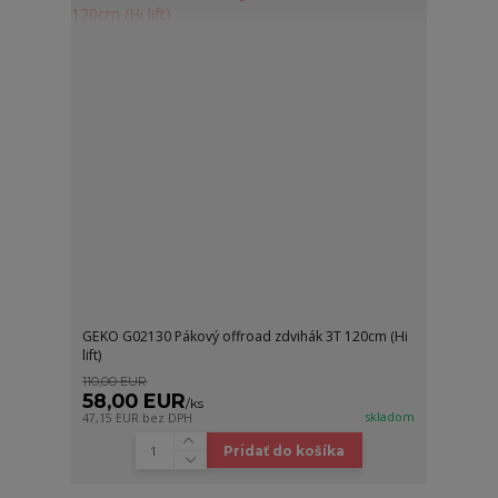
GEKO G02130 Pákový offroad zdvihák 3T 120cm (Hi
lift)
110,00 EUR
58,00 EUR
/
ks
skladom
47,15 EUR
bez DPH
Pridať do košíka