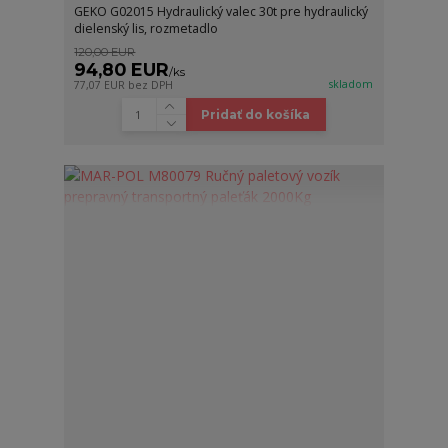
GEKO G02015 Hydraulický valec 30t pre hydraulický
dielenský lis, rozmetadlo
120,00 EUR
94,80 EUR
/
ks
skladom
77,07 EUR
bez DPH
Pridať do košíka