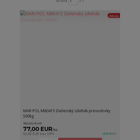
strana
z 1
Akcia
MAR-POL M80415 Dielenský zdvihák prevodovky
500kg
180,00 EUR
77,00 EUR
/
ks
skladom
62,60 EUR
bez DPH