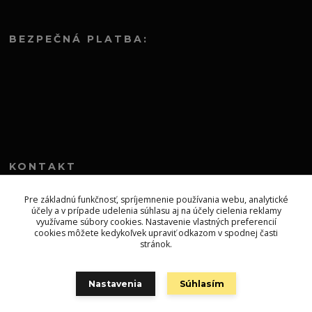
BEZPEČNÁ PLATBA:
KONTAKT
+421 552 304 860
Pre základnú funkčnosť, spríjemnenie používania webu, analytické
účely a v prípade udelenia súhlasu aj na účely cielenia reklamy
Po-Pia 8.00-13.00
využívame súbory cookies. Nastavenie vlastných preferencií
cookies môžete kedykoľvek upraviť odkazom v spodnej časti
topprodejsk@gmail.com
stránok.
Nastavenia
Súhlasím