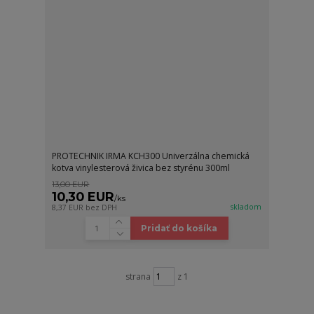
PROTECHNIK IRMA KCH300 Univerzálna chemická
kotva vinylesterová živica bez styrénu 300ml
13,00 EUR
10,30 EUR
/
ks
skladom
8,37 EUR
bez DPH
Pridať do košíka
strana
z 1