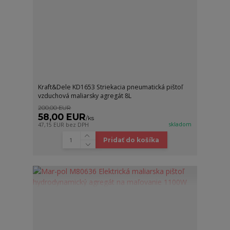
Kraft&Dele KD1653 Striekacia pneumatická pištoľ
vzduchová maliarsky agregát 8L
200,00 EUR
58,00 EUR
/
ks
skladom
47,15 EUR
bez DPH
Pridať do košíka