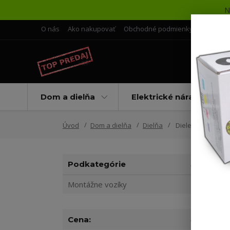
N
O nás
Ako nakupovať
Obchodné podmienky
Doprava 
Dom a dielňa
Elektrické náradie
Úvod
Dom a dielňa
Dielňa
Dielenské skrine
Podkategórie
Montážne vozíky
Cena: