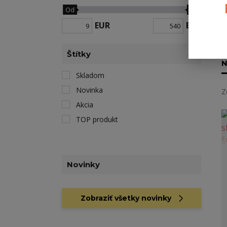
Od
Do
EUR
EUR
Štítky
N
Skladom
Novinka
Z
Akcia
TOP produkt
Novinky
Zobraziť všetky novinky