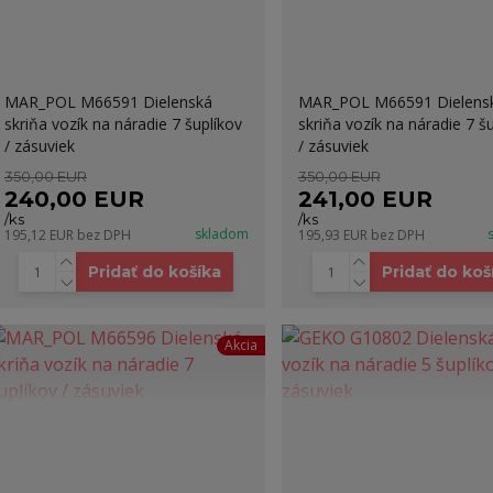
MAR_POL M66591 Dielenská
MAR_POL M66591 Dielens
skriňa vozík na náradie 7 šuplíkov
skriňa vozík na náradie 7 š
/ zásuviek
/ zásuviek
350,00 EUR
350,00 EUR
240,00 EUR
241,00 EUR
/
ks
/
ks
skladom
195,12 EUR
bez DPH
195,93 EUR
bez DPH
Pridať do košíka
Pridať do koš
Akcia