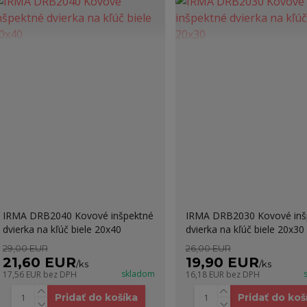
IRMA DRB2040 Kovové inšpektné
IRMA DRB2030 Kovové inš
dvierka na kľúč biele 20x40
dvierka na kľúč biele 20x30
29,00 EUR
26,00 EUR
21,60 EUR
19,90 EUR
/
ks
/
ks
skladom
17,56 EUR
bez DPH
16,18 EUR
bez DPH
Pridať do košíka
Pridať do koš