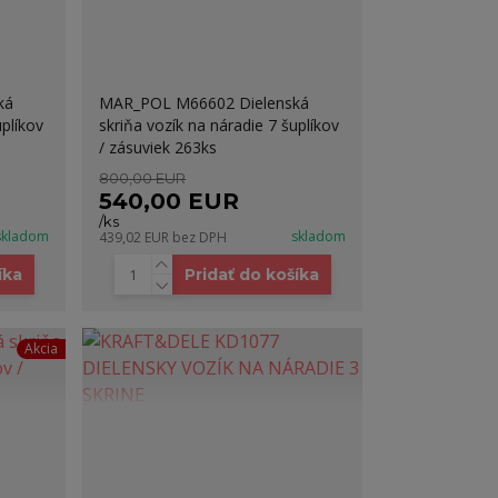
ká
MAR_POL M66602 Dielenská
uplíkov
skriňa vozík na náradie 7 šuplíkov
/ zásuviek 263ks
800,00 EUR
540,00 EUR
/
ks
skladom
skladom
439,02 EUR
bez DPH
íka
Pridať do košíka
Akcia