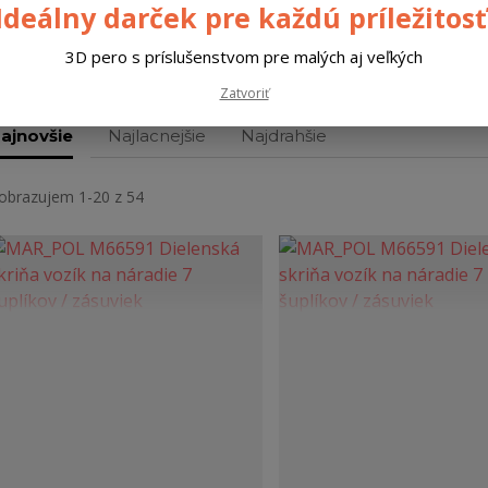
Ideálny darček pre každú príležitosť
Montážne vozíky
3D pero s príslušenstvom pre malých aj veľkých
Zatvoriť
ajnovšie
Najlacnejšie
Najdrahšie
obrazujem 1-20 z 54