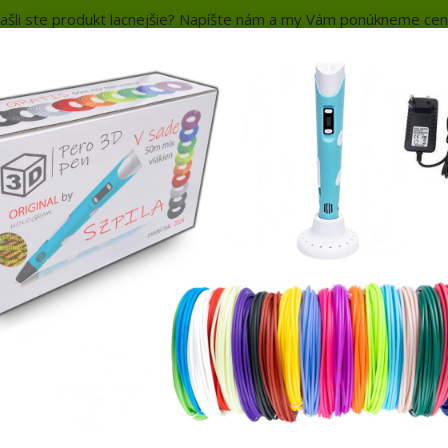
ašli ste produkt lacnejšie? Napíšte nám a my Vám ponúkneme cen
a platba
Kontakty
Neviete si rady? Zavolajte.
+421 
Hľada
Náradie do dielne
Záhrada
Auto - 
Dielenské skrine