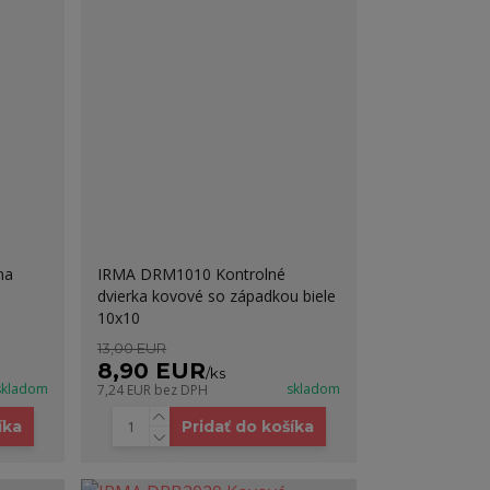
na
IRMA DRM1010 Kontrolné
dvierka kovové so západkou biele
10x10
13,00 EUR
8,90 EUR
/
ks
skladom
skladom
7,24 EUR
bez DPH
íka
Pridať do košíka