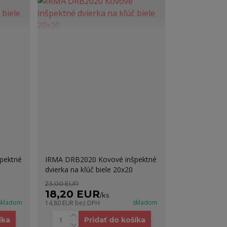
pektné
IRMA DRB2020 Kovové inšpektné
dvierka na kľúč biele 20x20
23,00 EUR
18,20 EUR
/
ks
skladom
skladom
14,80 EUR
bez DPH
íka
Pridať do košíka