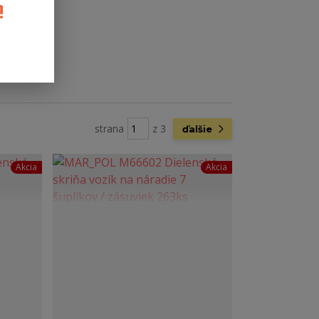
!
strana
z 3
ďalšie
Akcia
Akcia