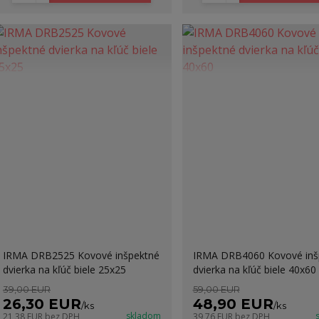
IRMA DRB2525 Kovové inšpektné
IRMA DRB4060 Kovové inš
dvierka na kľúč biele 25x25
dvierka na kľúč biele 40x60
39,00 EUR
59,00 EUR
26,30 EUR
48,90 EUR
/
ks
/
ks
skladom
21,38 EUR
bez DPH
39,76 EUR
bez DPH