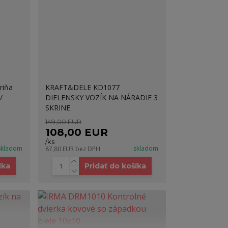
riňa
KRAFT&DELE KD1077
/
DIELENSKY VOZÍK NA NÁRADIE 3
SKRINE
149,00 EUR
108,00 EUR
/
ks
skladom
skladom
87,80 EUR
bez DPH
íka
Pridať do košíka