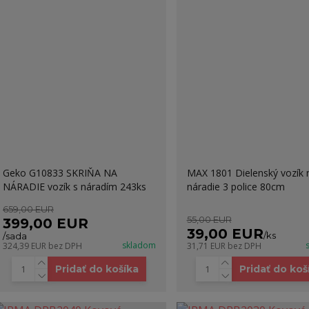
Geko G10833 SKRIŇA NA
MAX 1801 Dielenský vozík 
NÁRADIE vozík s náradím 243ks
náradie 3 police 80cm
659,00 EUR
55,00 EUR
399,00 EUR
39,00 EUR
/
ks
/
sada
skladom
324,39 EUR
bez DPH
31,71 EUR
bez DPH
Pridať do košíka
Pridať do koš