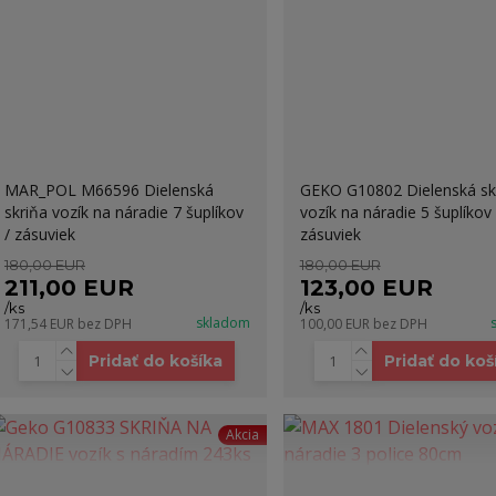
MAR_POL M66596 Dielenská
GEKO G10802 Dielenská sk
skriňa vozík na náradie 7 šuplíkov
vozík na náradie 5 šuplíkov 
/ zásuviek
zásuviek
180,00 EUR
180,00 EUR
211,00 EUR
123,00 EUR
/
ks
/
ks
skladom
171,54 EUR
bez DPH
100,00 EUR
bez DPH
Pridať do košíka
Pridať do koš
Akcia