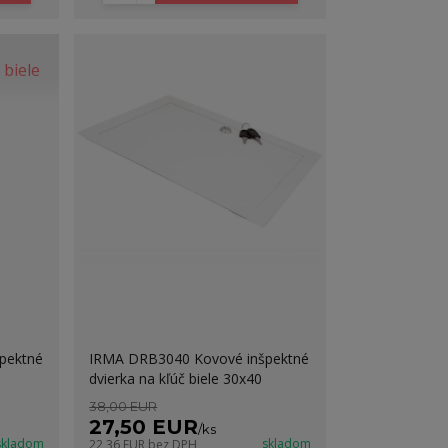
pektné
IRMA DRB3040 Kovové inšpektné
dvierka na kľúč biele 30x40
38,00 EUR
27,50 EUR
/
ks
skladom
skladom
22,36 EUR
bez DPH