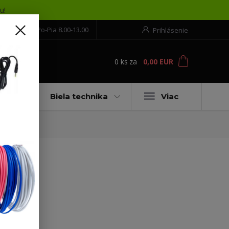
u!
552 304 860
Po-Pia 8.00-13.00
Prihlásenie
0
ks
za
0,00 EUR
ť
moto
Biela technika
Viac