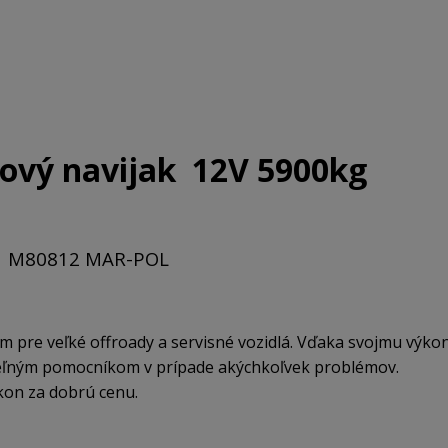
ový navijak 12V 5900kg
M80812 MAR-POL
m pre veľké offroady a servisné vozidlá. Vďaka svojmu výkon
teľným pomocníkom v prípade akýchkoľvek problémov.
ýkon za dobrú cenu.