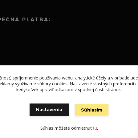
PEČNÁ PLATBA:
nosť, spríjemnenie používania webu, analytické účely a v prípade ude
 reklamy využívame súbory cookies. Nastavenie vlastných preferencií
kedykoľvek upraviť odkazom v spodnej časti stránok.
Nastavenia
Súhlasím
Vytvorené na
Eshop-rychlo.sk
Súhlas môžete odmietnuť
tu
.