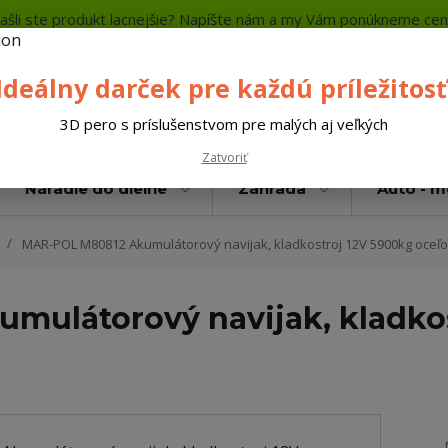
ašli ste produkt lacnejšie? Napíšte nám a my Vám ponúkneme cen
a platba
Kontakty
Neviete si rady? Zavolajte.
+421 
Ideálny darček pre každú príležitosť
Hľada
3D pero s príslušenstvom pre malých aj veľkých
Zatvoriť
Náradie do dielne
Záhrada
Auto - 
MAR-POL M80812 Akumulátorový navijak, kladkostroj 12V 5900kg oceľo
ulátorový navijak, kladkos