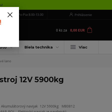
u!
552 304 860
Po-Pia 8.00-13.00
Prihlásenie
!
0
ks
za
0,00 EUR
ť
moto
Biela technika
Viac
vé lano
troj 12V 5900kg
Akumulátorový navijak 12V 5900kg M80812
MAR-POL Elektrický navijak je navrhnutý