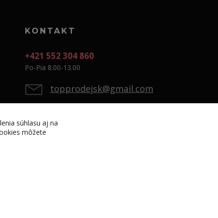
KONTAKT
+421 552 304 860
Po-Pia 8.00-13.00
topprodejsk@gmail.com
lenia súhlasu aj na
 cookies môžete