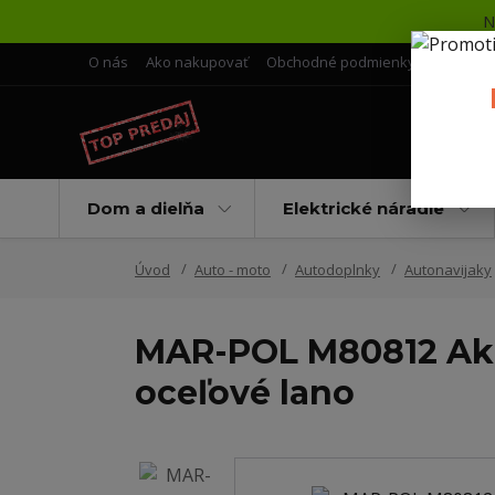
N
O nás
Ako nakupovať
Obchodné podmienky
Doprava 
Dom a dielňa
Elektrické náradie
Úvod
Auto - moto
Autodoplnky
Autonavijaky
MAR-POL M80812 Akum
oceľové lano