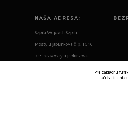
NAŠA ADRESA:
BEZ
Szpila Wojciech Szpila
Mosty u Jablunkova č. p. 1046
739 98 Mosty u Jablunkova
Česká republika
Pre základnú funkč
účely cielenia