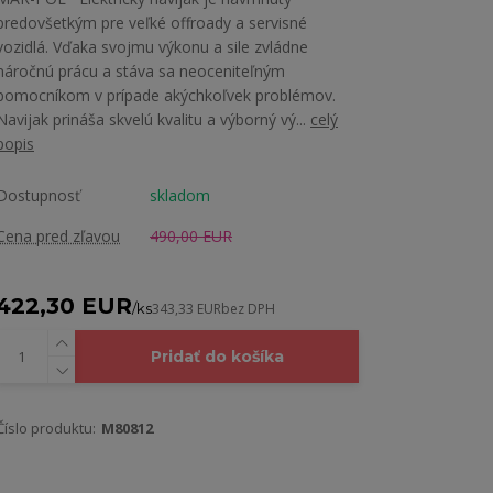
predovšetkým pre veľké offroady a servisné
vozidlá. Vďaka svojmu výkonu a sile zvládne
náročnú prácu a stáva sa neoceniteľným
pomocníkom v prípade akýchkoľvek problémov.
Navijak prináša skvelú kvalitu a výborný vý...
celý
popis
Dostupnosť
skladom
Cena pred zľavou
490,00 EUR
422,30 EUR
/
ks
343,33 EUR
bez DPH
Pridať do košíka
Číslo produktu:
M80812