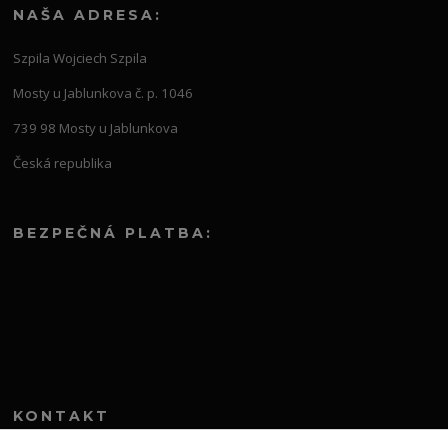
NAŠA ADRESA:
Szpila Wojciech Szpila
Mosty u Jablunkova č. p. 1046
739 98 Mosty u Jablunkova
Česká republika
BEZPEČNÁ PLATBA:
KONTAKT