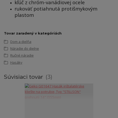
kľúč z chróm-vanádiovej ocele
rukoväť potiahnutá protišmykovým
plastom
Tovar zaradený v kategóriách
Dom a dielňa
Náradie do dielne
Ručné náradie
Hasáky
Súvisiaci tovar
3