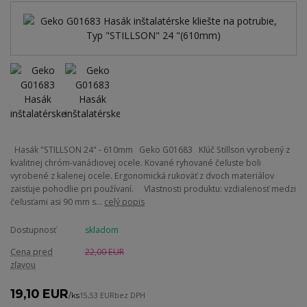
Hasák "STILLSON 24" - 610mm Geko G01683 Kľúč Stillson vyrobený z
kvalitnej chróm-vanádiovej ocele. Kované ryhované čeľuste boli
vyrobené z kalenej ocele. Ergonomická rukoväť z dvoch materiálov
zaisťuje pohodlie pri používaní. Vlastnosti produktu: vzdialenosť medzi
čeľusťami asi 90 mm s...
celý popis
Dostupnosť
skladom
Cena pred
22,00 EUR
zľavou
19,10 EUR
/
ks
15,53 EUR
bez DPH