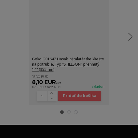
Geko G01647 Hasák inštalatérske kliešte
Geko G01679 H
na potrubie, Typ "STILLSON" prehnutý
na potrubie, 
14" (355mm)
15,00 EUR
7,00 EUR
8,10 EUR
4,90 EUR
/
ks
skladom
6,59 EUR
bez DPH
3,98 EUR
bez D
Pridať do košíka