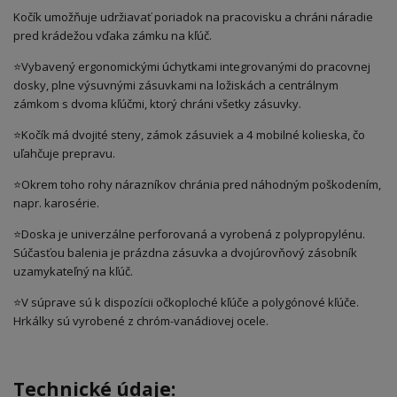
Kočík umožňuje udržiavať poriadok na pracovisku a chráni náradie
pred krádežou vďaka zámku na kľúč.
⭐Vybavený ergonomickými úchytkami integrovanými do pracovnej
dosky, plne výsuvnými zásuvkami na ložiskách a centrálnym
zámkom s dvoma kľúčmi, ktorý chráni všetky zásuvky.
⭐Kočík má dvojité steny, zámok zásuviek a 4 mobilné kolieska, čo
uľahčuje prepravu.
⭐Okrem toho rohy nárazníkov chránia pred náhodným poškodením,
napr. karosérie.
⭐Doska je univerzálne perforovaná a vyrobená z polypropylénu.
Súčasťou balenia je prázdna zásuvka a dvojúrovňový zásobník
uzamykateľný na kľúč.
⭐V súprave sú k dispozícii očkoploché kľúče a polygónové kľúče.
Hrkálky sú vyrobené z chróm-vanádiovej ocele.
Technické údaje: