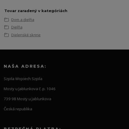
Tovar zaradený v kategóriách
Dom a dielňa
Dielňa
Dielenské skrine
NAŠA ADRESA:
Szpila Wojciech Szpila
Mosty u Jablunkova č. p. 1046
739 98 Mosty u Jablunkova
Česká republika