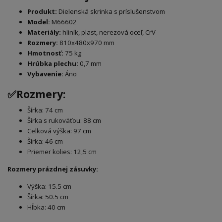
Produkt:
Dielenská skrinka s príslušenstvom
Model:
M66602
Materiály:
hliník, plast, nerezová oceľ, CrV
Rozmery:
810x480x970 mm
Hmotnosť:
75 kg
Hrúbka plechu:
0,7 mm
Vybavenie:
Áno
✅Rozmery:
Šírka: 74 cm
Šírka s rukoväťou: 88 cm
Celková výška: 97 cm
Šírka: 46 cm
Priemer kolies: 12,5 cm
Rozmery prázdnej zásuvky:
Výška: 15.5 cm
Šírka: 50.5 cm
Hĺbka: 40 cm