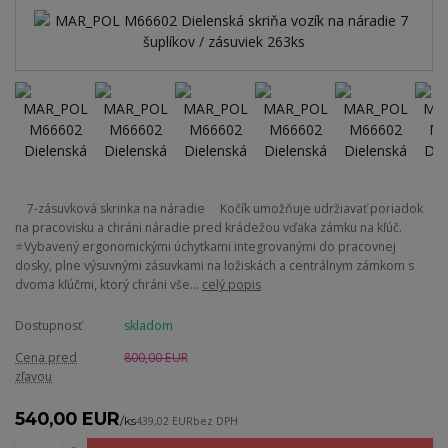
7-zásuvková skrinka na náradie Kočík umožňuje udržiavať poriadok
na pracovisku a chráni náradie pred krádežou vďaka zámku na kľúč.
⭐Vybavený ergonomickými úchytkami integrovanými do pracovnej
dosky, plne výsuvnými zásuvkami na ložiskách a centrálnym zámkom s
dvoma kľúčmi, ktorý chráni vše...
celý popis
Dostupnosť
skladom
Cena pred
800,00 EUR
zľavou
540,00 EUR
/
ks
439,02 EUR
bez DPH