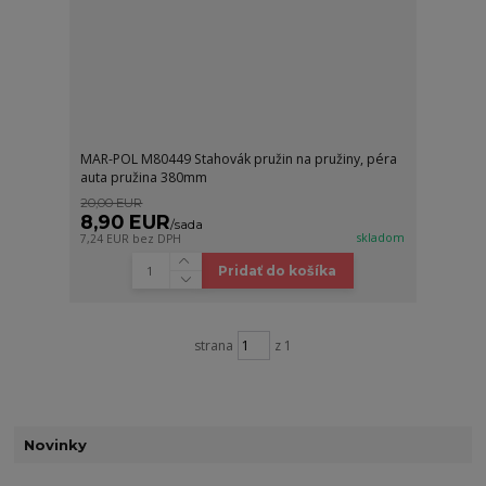
MAR-POL M80449 Stahovák pružin na pružiny, péra
auta pružina 380mm
20,00 EUR
8,90 EUR
/
sada
skladom
7,24 EUR
bez DPH
Pridať do košíka
strana
z 1
Novinky