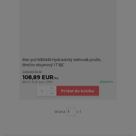
Mar-pol M80440 Hydraulický sťahovák pružín,
tlmičov stojanový 1T BJC
220,00 EUR
108,89 EUR
/
ks
skladom
88,53 EUR
bez DPH
Pridať do košíka
strana
z 1