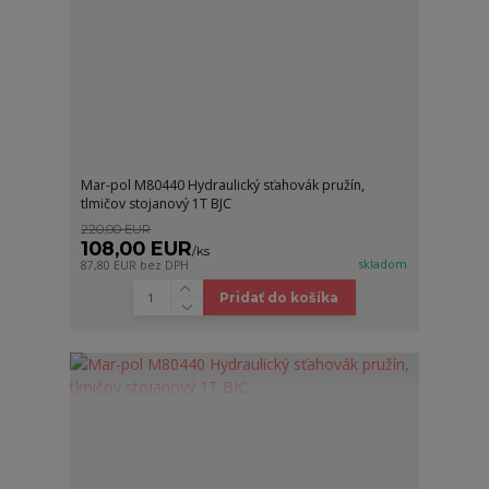
Mar-pol M80440 Hydraulický sťahovák pružín,
tlmičov stojanový 1T BJC
220,00 EUR
108,00 EUR
/
ks
skladom
87,80 EUR
bez DPH
Pridať do košíka