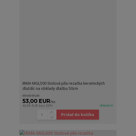
IRMA MGL500 Stolová píla rezačka keramických
dlaždíc na obklady dlažbu 50cm
69,00 EUR
53,00 EUR
/
ks
skladom
43,09 EUR
bez DPH
Pridať do košíka