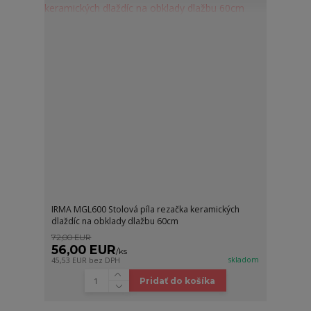
IRMA MGL600 Stolová píla rezačka keramických
dlaždíc na obklady dlažbu 60cm
72,00 EUR
56,00 EUR
/
ks
skladom
45,53 EUR
bez DPH
Pridať do košíka