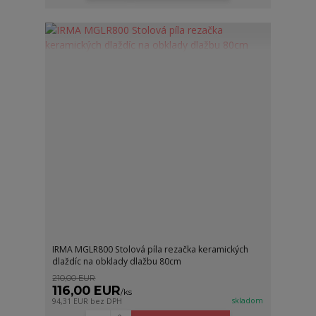
IRMA MGLR800 Stolová píla rezačka keramických
dlaždíc na obklady dlažbu 80cm
210,00 EUR
116,00 EUR
/
ks
skladom
94,31 EUR
bez DPH