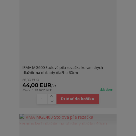
IRMA MG600 Stolová píla rezačka keramických
dlaždíc na obklady dlažbu 60cm
56,00 EUR
44,00 EUR
/
ks
skladom
35,77 EUR
bez DPH
Pridať do košíka