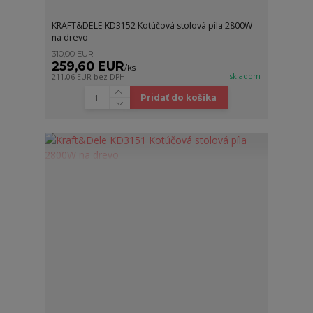
KRAFT&DELE KD3152 Kotúčová stolová píla 2800W
na drevo
310,00 EUR
259,60 EUR
/
ks
skladom
211,06 EUR
bez DPH
Pridať do košíka