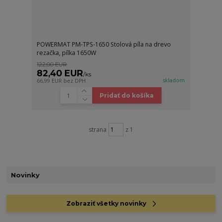
POWERMAT PM-TPS-1650 Stolová píla na drevo
rezačka, pílka 1650W
122,00 EUR
82,40 EUR
/
ks
skladom
66,99 EUR
bez DPH
Pridať do košíka
strana
z 1
Novinky
Zobraziť všetky novinky