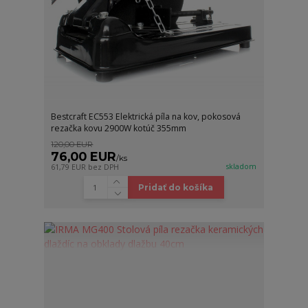
Bestcraft EC553 Elektrická píla na kov, pokosová
rezačka kovu 2900W kotúč 355mm
120,00 EUR
76,00 EUR
/
ks
skladom
61,79 EUR
bez DPH
Pridať do košíka