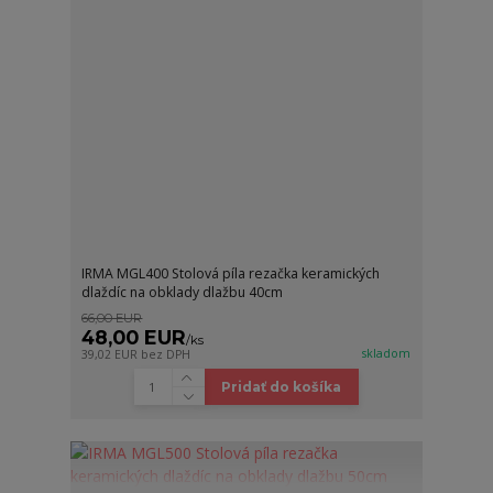
IRMA MGL400 Stolová píla rezačka keramických
dlaždíc na obklady dlažbu 40cm
66,00 EUR
48,00 EUR
/
ks
skladom
39,02 EUR
bez DPH
Pridať do košíka