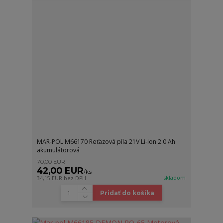
MAR-POL M66170 Reťazová píla 21V Li-ion 2.0 Ah
akumulátorová
70,00 EUR
42,00 EUR
/
ks
skladom
34,15 EUR
bez DPH
Pridať do košíka