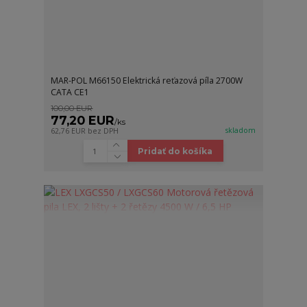
MAR-POL M66150 Elektrická reťazová píla 2700W
CATA CE1
100,00 EUR
77,20 EUR
/
ks
skladom
62,76 EUR
bez DPH
Pridať do košíka