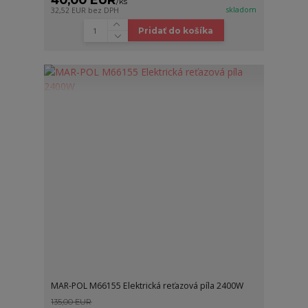
/
ks
skladom
32,52 EUR
bez DPH
Pridať do košíka
MAR-POL M66155 Elektrická reťazová píla 2400W
135,00 EUR