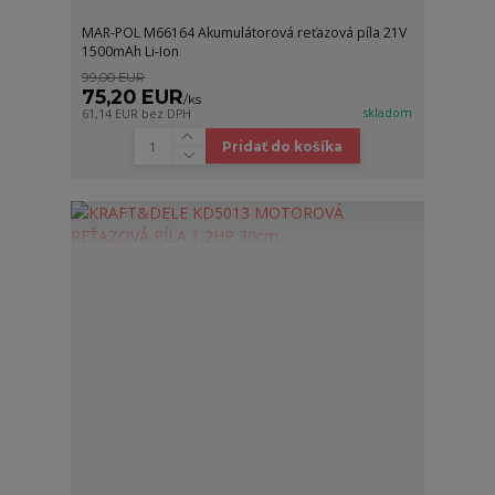
MAR-POL M66164 Akumulátorová reťazová píla 21V
1500mAh Li-Ion
99,00 EUR
75,20 EUR
/
ks
skladom
61,14 EUR
bez DPH
Pridať do košíka