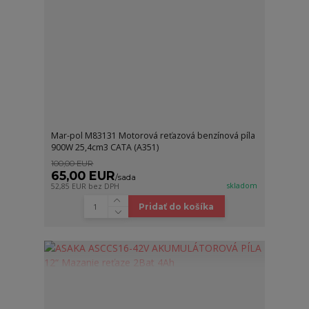
Mar-pol M83131 Motorová reťazová benzínová píla
900W 25,4cm3 CATA (A351)
100,00 EUR
65,00 EUR
/
sada
skladom
52,85 EUR
bez DPH
Pridať do košíka