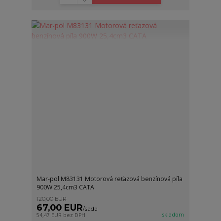
Mar-pol M83131 Motorová reťazová benzínová píla
900W 25,4cm3 CATA
120,00 EUR
67,00 EUR
/
sada
skladom
54,47 EUR
bez DPH