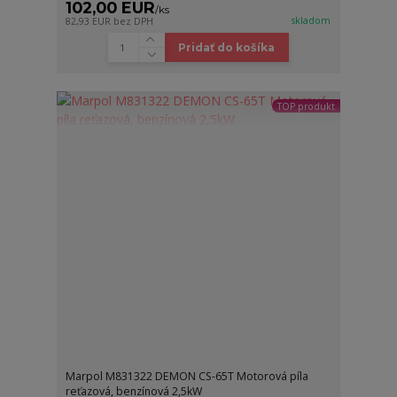
102,00 EUR
/
ks
skladom
82,93 EUR
bez DPH
Pridať do košíka
TOP produkt
Marpol M831322 DEMON CS-65T Motorová píla
reťazová, benzínová 2,5kW