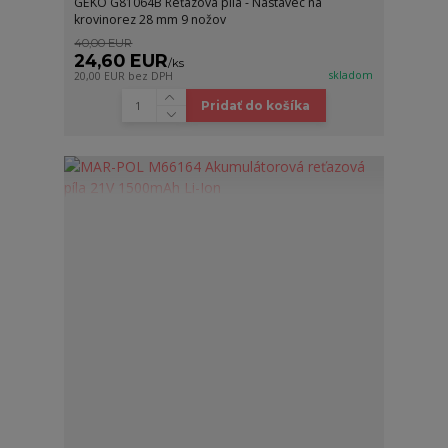
GEKO G81064B Reťazová píla - Nástavec na
krovinorez 28 mm 9 nožov
40,00 EUR
24,60 EUR
/
ks
skladom
20,00 EUR
bez DPH
Pridať do košíka