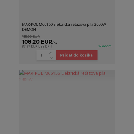
MAR-POL M66160 Elektrická reťazová píla 2600W
DEMON
135,00 EUR
108,20 EUR
/
ks
skladom
87,97 EUR
bez DPH
Pridať do košíka