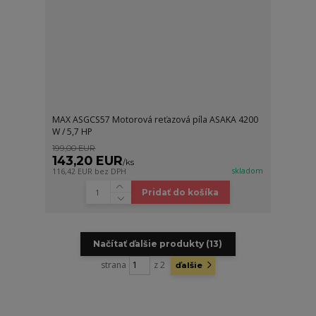
MAX ASGCS57 Motorová reťazová píla ASAKA 4200
W / 5,7 HP
199,00 EUR
143,20 EUR
/
ks
skladom
116,42 EUR
bez DPH
Pridať do košíka
Načítať ďalšie produkty (13)
strana
z 2
ďalšie