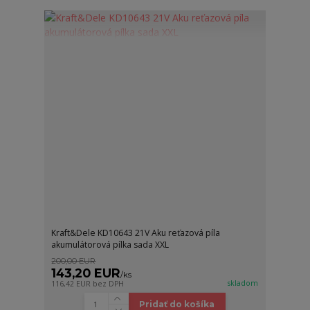
Kraft&Dele KD10643 21V Aku reťazová píla
akumulátorová pílka sada XXL
200,00 EUR
143,20 EUR
/
ks
skladom
116,42 EUR
bez DPH
Pridať do košíka