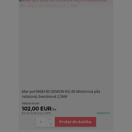
Mar-pol M66185 DEMON RQ-65 Motorová píla
reťazová, benzínová 2,5kW
158,00 EUR
102,00 EUR
/
ks
skladom
82,93 EUR
bez DPH
Pridať do košíka