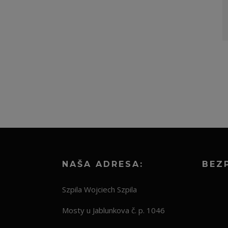
NAŠA ADRESA:
BEZ
Szpila Wojciech Szpila
Mosty u Jablunkova č. p. 1046