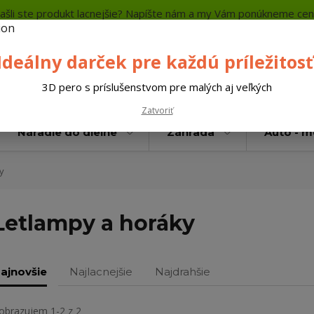
ašli ste produkt lacnejšie? Napíšte nám a my Vám ponúkneme cen
a platba
Kontakty
Neviete si rady? Zavolajte.
+421 
Ideálny darček pre každú príležitosť
Hľada
3D pero s príslušenstvom pre malých aj veľkých
Zatvoriť
Náradie do dielne
Záhrada
Auto - 
y
Letlampy a horáky
ajnovšie
Najlacnejšie
Najdrahšie
obrazujem 1-2 z 2