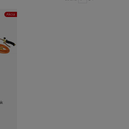
Akcia
ák