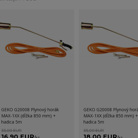
GEKO G20008 Plynový horák
GEKO G20008 Plynový hor
MAX-1XX (dĺžka 850 mm) +
MAX-1XX (dĺžka 850 mm) +
hadica 5m
hadica 5m
35,00 EUR
35,00 EUR
16,90 EUR
18,00 EUR
/
ks
/
ks