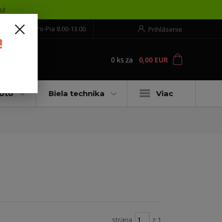
u!
552 304 860
Po-Pia 8.00-13.00
Prihlásenie
!
0
ks
za
0,00 EUR
ť
moto
Biela technika
Viac
strana
z 1