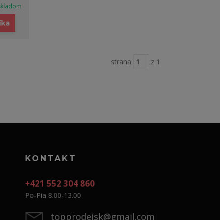
skladom
íka
strana
z 1
KONTAKT
+421 552 304 860
Po-Pia 8.00-13.00
topprodejsk@gmail.com