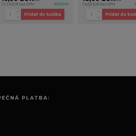
skladom
13,74 EUR
bez DPH
14,63 EUR
bez DPH
Pridať do košíka
Pridať do koš
PEČNÁ PLATBA: