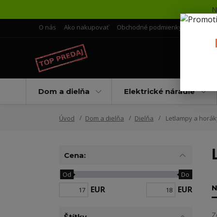
N
O nás
Ako nakupovať
Obchodné podmienky
Doprava 
Dom a dielňa
Elektrické náradie
Úvod
Dom a dielňa
Dielňa
Letlampy a horák
Cena:
Od
Do
N
EUR
EUR
Z
Štítky