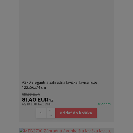
A270 Elegantná záhradná lavička, lavica ruže
122x56x74 cm
130,00 EUR
81,40 EUR
/
ks
skladom
66,18 EUR
bez DPH
Pridať do košíka