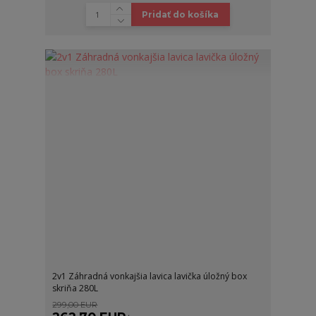
Pridať do košíka
2v1 Záhradná vonkajšia lavica lavička úložný box
skriňa 280L
299,00 EUR