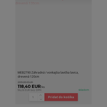
MEB2790 Záhradná / vonkajšia lavička lavica,
drevená 120cm
209,00 EUR
118,40 EUR
/
ks
skladom
96,26 EUR
bez DPH
Pridať do košíka