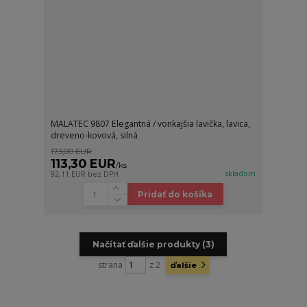
MALATEC 9807 Elegantná / vonkajšia lavička, lavica,
dreveno-kovová, silná
173,00 EUR
113,30 EUR
/
ks
skladom
92,11 EUR
bez DPH
Pridať do košíka
Načítať ďalšie produkty (3)
strana
z 2
ďalšie