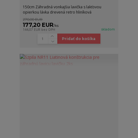
150cm Záhradná vonkajšia lavička s lakťovou
opierkou lávka drevená retro hliníková
270,00 EUR
177,20 EUR
/
ks
skladom
144,07 EUR
bez DPH
Pridať do košíka