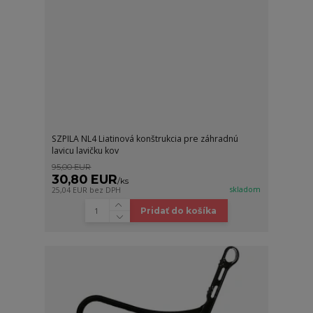
SZPILA NL4 Liatinová konštrukcia pre záhradnú
lavicu lavičku kov
95,00 EUR
30,80 EUR
/
ks
skladom
25,04 EUR
bez DPH
Pridať do košíka