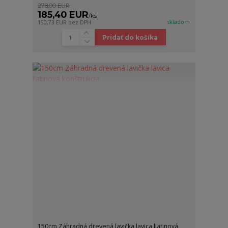
278,00 EUR
185,40 EUR
/
ks
skladom
150,73 EUR
bez DPH
Pridať do košíka
150cm Záhradná drevená lavička lavica liatinová