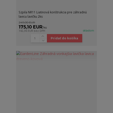
Szpila NR11 Liatinová konštrukcia pre záhradnú
lavicu lavičku 2ks
249,00 EUR
175,10 EUR
/
ks
skladom
142,36 EUR
bez DPH
Pridať do košíka