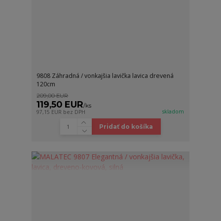
9808 Záhradná / vonkajšia lavička lavica drevená
120cm
209,00 EUR
119,50 EUR
/
ks
skladom
97,15 EUR
bez DPH
Pridať do košíka