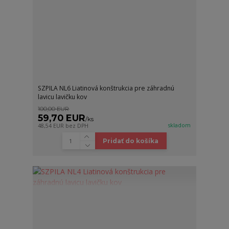
SZPILA NL6 Liatinová konštrukcia pre záhradnú
lavicu lavičku kov
100,00 EUR
59,70 EUR
/
ks
skladom
48,54 EUR
bez DPH
Pridať do košíka