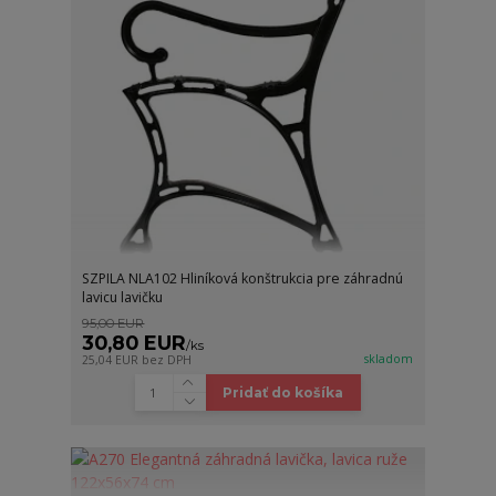
SZPILA NLA102 Hliníková konštrukcia pre záhradnú
lavicu lavičku
95,00 EUR
30,80 EUR
/
ks
skladom
25,04 EUR
bez DPH
Pridať do košíka