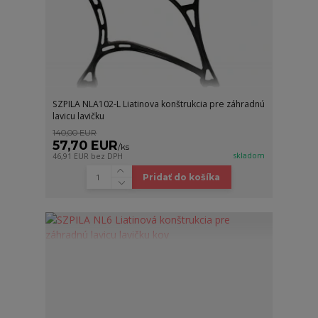
SZPILA NLA102-L Liatinova konštrukcia pre záhradnú
lavicu lavičku
140,00 EUR
57,70 EUR
/
ks
skladom
46,91 EUR
bez DPH
Pridať do košíka