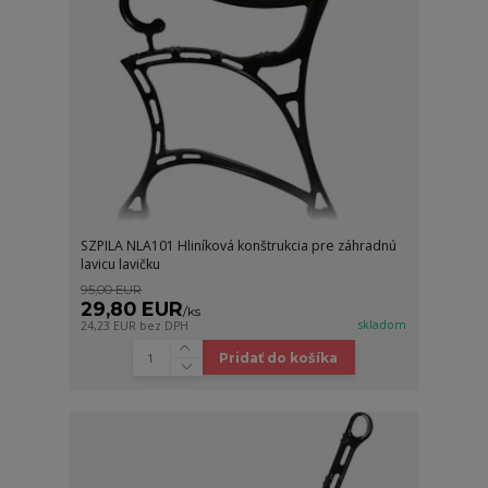
SZPILA NLA101 Hliníková konštrukcia pre záhradnú
lavicu lavičku
95,00 EUR
29,80 EUR
/
ks
skladom
24,23 EUR
bez DPH
Pridať do košíka