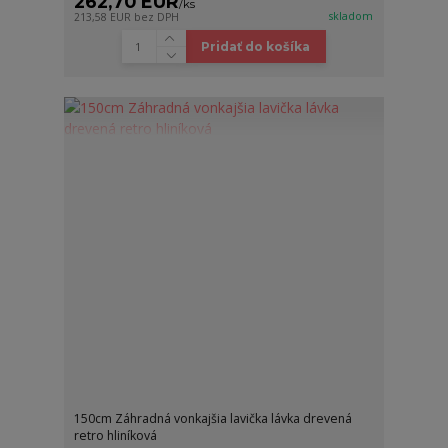
262,70 EUR
/
ks
skladom
213,58 EUR
bez DPH
Pridať do košíka
150cm Záhradná vonkajšia lavička lávka drevená
retro hliníková