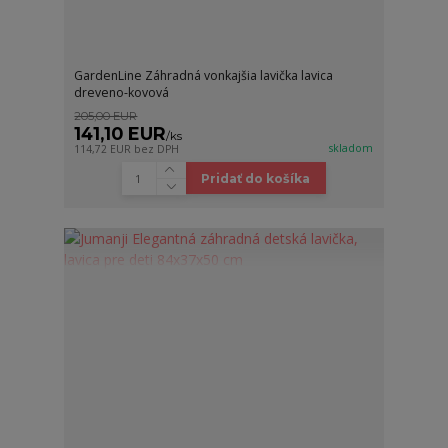
GardenLine Záhradná vonkajšia lavička lavica
dreveno-kovová
205,00 EUR
141,10 EUR
/
ks
skladom
114,72 EUR
bez DPH
Pridať do košíka