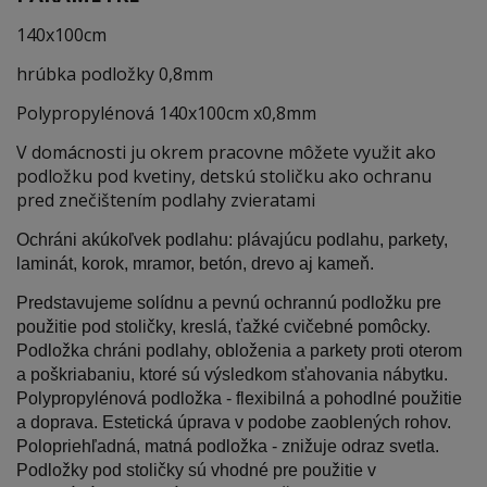
140x100cm
hrúbka podložky 0,8mm
Polypropylénová 140x100cm x0,8mm
V domácnosti ju okrem pracovne môžete využit ako
podložku pod kvetiny, detskú stoličku ako ochranu
pred znečištením podlahy zvieratami
Ochráni akúkoľvek podlahu: plávajúcu podlahu, parkety,
laminát, korok, mramor, betón, drevo aj kameň.
Predstavujeme solídnu a pevnú ochrannú podložku pre
použitie pod stoličky, kreslá, ťažké cvičebné pomôcky.
Podložka chráni podlahy, obloženia a parkety proti oterom
a poškriabaniu, ktoré sú výsledkom sťahovania nábytku.
Polypropylénová podložka - flexibilná a pohodlné použitie
a doprava. Estetická úprava v podobe zaoblených rohov.
Polopriehľadná, matná podložka - znižuje odraz svetla.
Podložky pod stoličky sú vhodné pre použitie v