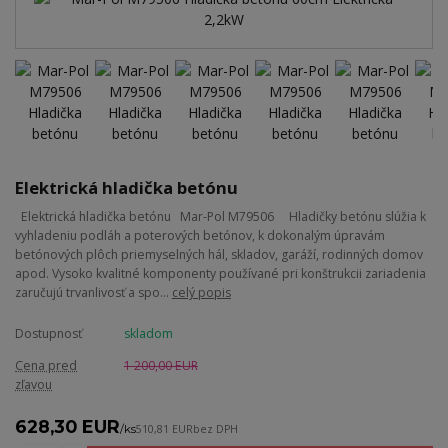
Elektrická hladička betónu
Elektrická hladička betónu Mar-Pol M79506 Hladičky betónu slúžia k
vyhladeniu podláh a poterových betónov, k dokonalým úpravám
betónových plôch priemyselných hál, skladov, garáží, rodinných domov
apod. Vysoko kvalitné komponenty používané pri konštrukcii zariadenia
zaručujú trvanlivosť a spo...
celý popis
Dostupnosť
skladom
Cena pred
1 200,00 EUR
zľavou
628,30 EUR
/
ks
510,81 EUR
bez DPH