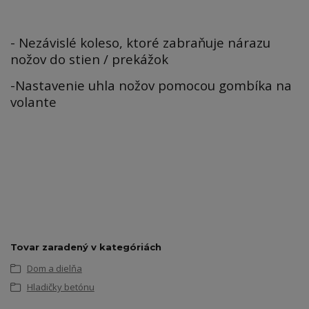
- Nezávislé koleso, ktoré zabraňuje nárazu
nožov do stien / prekážok
-Nastavenie uhla nožov pomocou gombíka na
volante
Tovar zaradený v kategóriách
Dom a dielňa
Hladičky betónu