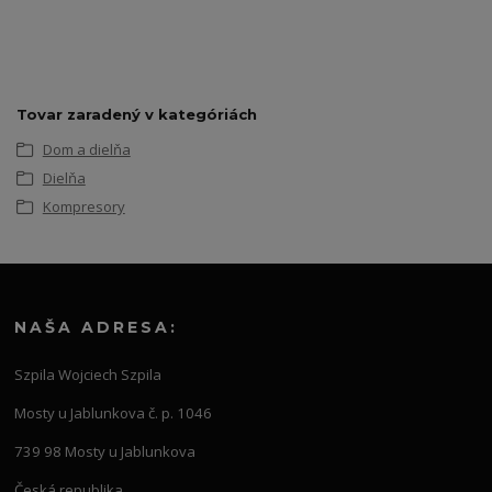
Tovar zaradený v kategóriách
Dom a dielňa
Dielňa
Kompresory
NAŠA ADRESA:
Szpila Wojciech Szpila
Mosty u Jablunkova č. p. 1046
739 98 Mosty u Jablunkova
Česká republika