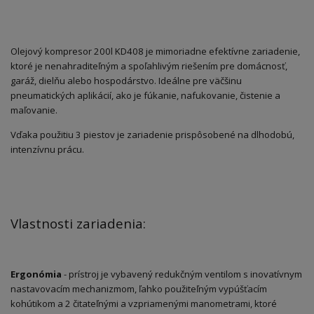
Olejový kompresor 200l KD408 je mimoriadne efektívne zariadenie,
ktoré je nenahraditeľným a spoľahlivým riešením pre domácnosť,
garáž, dielňu alebo hospodárstvo. Ideálne pre väčšinu
pneumatických aplikácií, ako je fúkanie, nafukovanie, čistenie a
maľovanie.
Vďaka použitiu 3 piestov je zariadenie prispôsobené na dlhodobú,
intenzívnu prácu.
Vlastnosti zariadenia:
Ergonómia
- prístroj je vybavený redukčným ventilom s inovatívnym
nastavovacím mechanizmom, ľahko použiteľným vypúšťacím
kohútikom a 2 čitateľnými a vzpriamenými manometrami, ktoré