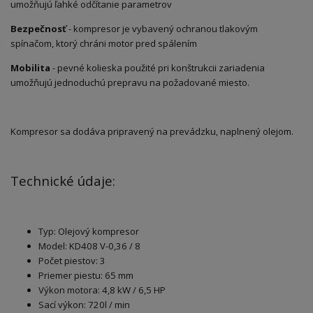
umožňujú ľahké odčítanie parametrov
Bezpečnosť
- kompresor je vybavený ochranou tlakovým
spínačom, ktorý chráni motor pred spálením
Mobilita
- pevné kolieska použité pri konštrukcii zariadenia
umožňujú jednoduchú prepravu na požadované miesto.
Kompresor sa dodáva pripravený na prevádzku, naplnený olejom.
Technické údaje:
Typ: Olejový kompresor
Model: KD408 V-0,36 / 8
Počet piestov: 3
Priemer piestu: 65 mm
Výkon motora: 4,8 kW / 6,5 HP
Sací výkon: 720l / min