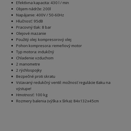
Efektívna kapacita: 430 l / min
Objem nádrže: 200l
Napájanie: 400V / 50-60Hz
Hlučnosť: 95dB
Pracovný tlak: 8 bar
Olejové mazanie
Použitý olej: kompresorový olej
Pohon kompresora: remeňový motor
Typ motora: indukčný
Chladenie vzduchom
2 manometre
2 rýchlospojky
Bezpečné proti skratu
Vstavaný redukčný ventil: možnosť regulácie tlaku na
výstupe!
Hmotnosť: 100 kg
Rozmery balenia (výška x šírka): 84x132x45cm