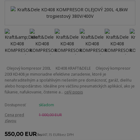
Olejový kompresor 200L KD408 KRAFT&DELE Olejový kompresor
200l KD408 je mimoriadne efektívne zariadenie, ktoré je
nenahraditeľným a spoľahlivým riešením pre domácnosť, garáž, dielňu
alebo hospodárstvo. Ideálne pre väčšinu pneumatických aplikácií, ako je
fúkanie, nafukovanie, čistenie a...
celý popis
Dostupnosť
skladom
Cena pred
1 000,00 EUR
zľavou
550,00 EUR
/
ks
447,15 EUR
bez DPH