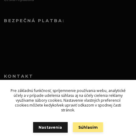
BEZPEČNÁ PLATBA:
KONTAKT
+421 552 304 860
Pre základnú funkčnosť, spríjemnenie používania webu, analytické
účely a v prípade udelenia súhlasu aj na účely cielenia reklamy
Po-Pia 8.00-13.00
využívame súbory cookies. Nastavenie vlastných preferencií
cookies môžete kedykoľvek upraviť odkazom v spodnej časti
topprodejsk@gmail.com
stránok.
Nastavenia
Súhlasím