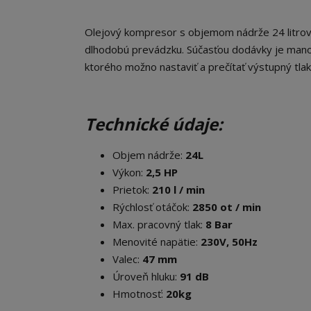
Olejový kompresor s objemom nádrže 24 litr
dlhodobú prevádzku. Súčasťou dodávky je manom
ktorého možno nastaviť a prečítať výstupný tlak
Technické údaje:
Objem nádrže:
24L
Výkon:
2,5 HP
Prietok:
210 l / min
Rýchlosť otáčok:
2850 ot / min
Max. pracovný tlak:
8 Bar
Menovité napätie:
230V, 50Hz
Valec:
47 mm
Úroveň hluku:
91 dB
Hmotnosť:
20kg