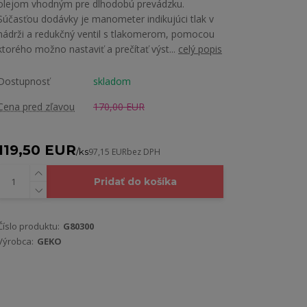
olejom vhodným pre dlhodobú prevádzku.
Súčasťou dodávky je manometer indikujúci tlak v
nádrži a redukčný ventil s tlakomerom, pomocou
ktorého možno nastaviť a prečítať výst...
celý popis
Dostupnosť
skladom
Cena pred zľavou
170,00 EUR
119,50 EUR
/
ks
97,15 EUR
bez DPH
Pridať do košíka
Číslo produktu:
G80300
Výrobca:
GEKO