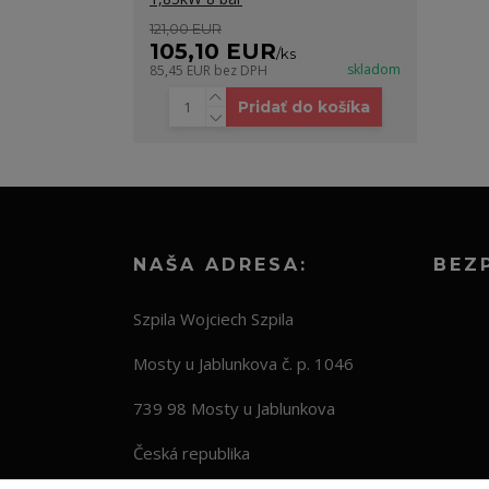
121,00 EUR
105,10 EUR
/
ks
skladom
85,45 EUR
bez DPH
Pridať do košíka
NAŠA ADRESA:
BEZ
Szpila Wojciech Szpila
Mosty u Jablunkova č. p. 1046
739 98 Mosty u Jablunkova
Česká republika