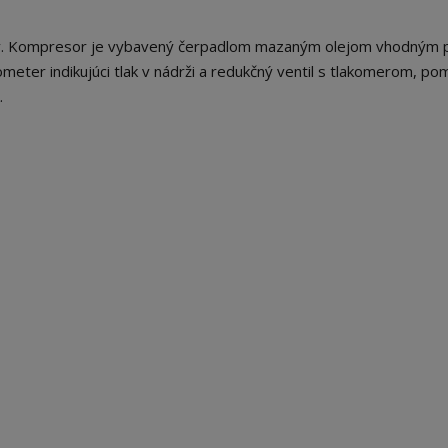
ov. Kompresor je vybavený čerpadlom mazaným olejom vhodným 
eter indikujúci tlak v nádrži a redukčný ventil s tlakomerom, p
.