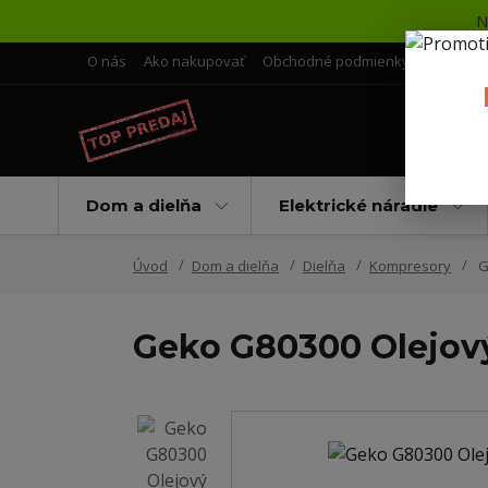
N
O nás
Ako nakupovať
Obchodné podmienky
Doprava 
Dom a dielňa
Elektrické náradie
Úvod
Dom a dielňa
Dielňa
Kompresory
G
Geko G80300 Olejový