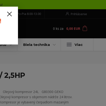
u!
552 304 860
Po-Pia 8.00-13.00
Prihlásenie
!
0
ks
za
0,00 EUR
ť
moto
Biela technika
Viac
/ 2,5HP
Olejový kompresor 24L G80300 GEKO
Olejový kompresor s objemom nádrže 24 litrov.
Kompresor je vybavený čerpadlom mazaným