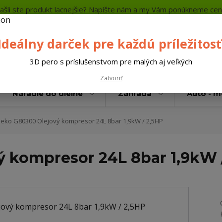
ašli ste produkt lacnejšie? Napíšte nám a my Vám ponúkneme cen
a platba
Kontakty
Neviete si rady? Zavolajte.
+421 
Ideálny darček pre každú príležitosť
Hľada
3D pero s príslušenstvom pre malých aj veľkých
Zatvoriť
Náradie do dielne
Záhrada
Auto - 
eko G80300 Olejový kompresor 24L 8bar 1,9kW / 2,5HP
 kompresor 24L 8bar 1,9kW 