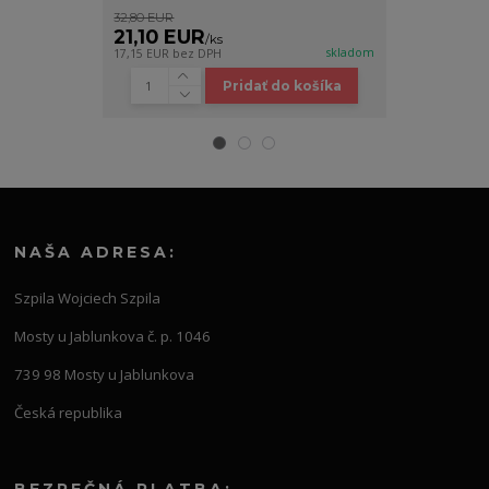
32,80 EUR
20,00 EUR
21,10 EUR
11,30 EU
/
ks
skladom
17,15 EUR
bez DPH
9,19 EUR
bez D
Pridať do košíka
NAŠA ADRESA:
Szpila Wojciech Szpila
Mosty u Jablunkova č. p. 1046
739 98 Mosty u Jablunkova
Česká republika