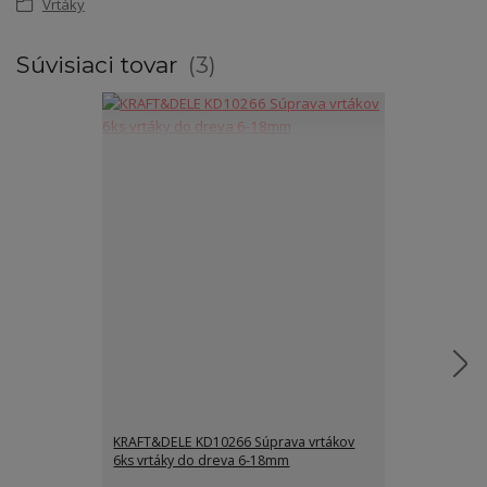
Vrtáky
Súvisiaci tovar
3
KRAFT&DELE KD10266 Súprava vrtákov
Kraft&Dele KD
6ks ​​vrtáky do dreva 6-18mm
vrtáky vykružo
73mm