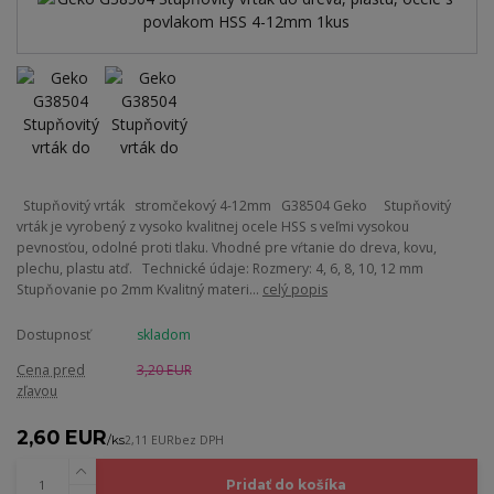
Stupňovitý vrták stromčekový 4-12mm G38504 Geko Stupňovitý
vrták je vyrobený z vysoko kvalitnej ocele HSS s veľmi vysokou
pevnosťou, odolné proti tlaku. Vhodné pre vŕtanie do dreva, kovu,
plechu, plastu atď. Technické údaje: Rozmery: 4, 6, 8, 10, 12 mm
Stupňovanie po 2mm Kvalitný materi...
celý popis
Dostupnosť
skladom
Cena pred
3,20 EUR
zľavou
2,60 EUR
/
ks
2,11 EUR
bez DPH
Pridať do košíka