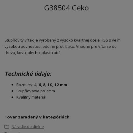
G38504 Geko
Stupňovitý vrták je vyrobený z vysoko kvalitnej ocele HSS s veľmi
vysokou pevnosťou, odolné proti tlaku. Vhodné pre vŕtanie do
dreva, kovu, plechu, plastu atď.
Technické údaje:
Rozmery:
4, 6, 8, 10, 12 mm
Stupňovanie po 2mm
Kvalitný materiál
Tovar zaradený v kategóriách
Náradie do dielne