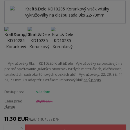
Vykružováky 9ks KD10285 Kraft&Dele Vykružováky sa používajú na
presné vyvŕtavanie guľatých otvorov v tvrdých materiáloch, dlaždiciach,
terakotách, sadrokartónových doskách atď. Vykružováky: 22, 29, 38, 44,
67, 73 mm 2 x adaptér s vrtákom Imbusový kľúč
celý popis
Dostupnosť
skladom
Cena pred
20,00 EUR
zľavou
11,30 EUR
/
ks
9,19 EUR
bez DPH