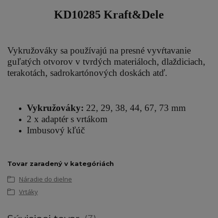
KD10285 Kraft&Dele
Vykružováky sa používajú na presné vyvŕtavanie
guľatých otvorov v tvrdých materiáloch, dlaždiciach,
terakotách, sadrokartónových doskách atď.
Vykružováky:
22, 29, 38, 44, 67, 73 mm
2 x adaptér s vrtákom
Imbusový kľúč
Tovar zaradený v kategóriách
Náradie do dielne
Vrtáky