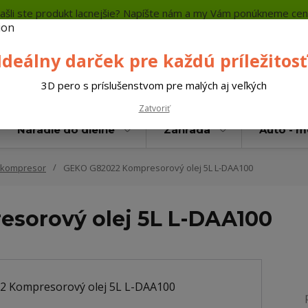
ašli ste produkt lacnejšie? Napíšte nám a my Vám ponúkneme cen
a platba
Kontakty
Neviete si rady? Zavolajte.
+421 
Ideálny darček pre každú príležitosť
Hľada
3D pero s príslušenstvom pre malých aj veľkých
Zatvoriť
Náradie do dielne
Záhrada
Auto - 
e kompresor
GEKO G82022 Kompresorový olej 5L L-DAA100
sorový olej 5L L-DAA100