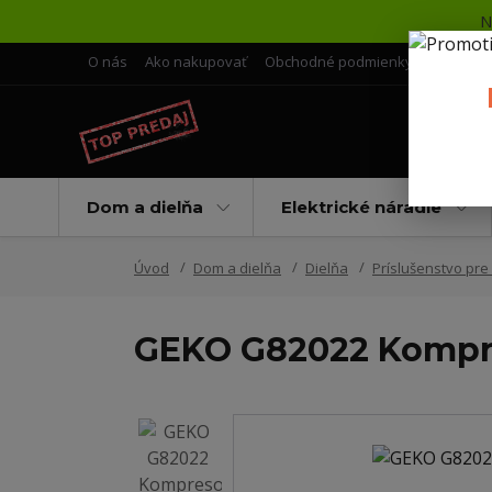
N
O nás
Ako nakupovať
Obchodné podmienky
Doprava 
Dom a dielňa
Elektrické náradie
Úvod
Dom a dielňa
Dielňa
Príslušenstvo pr
GEKO G82022 Kompre