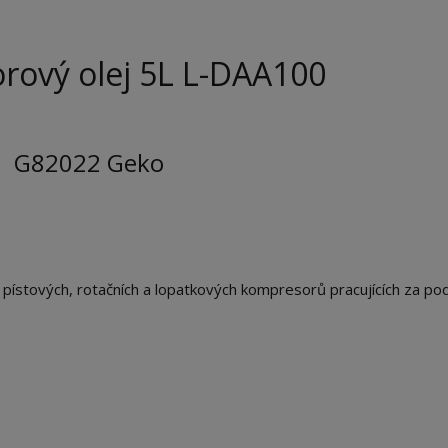
ový olej 5L
L-DAA100
G82022 Geko
pístových, rotačních a lopatkových kompresorů pracujících za po