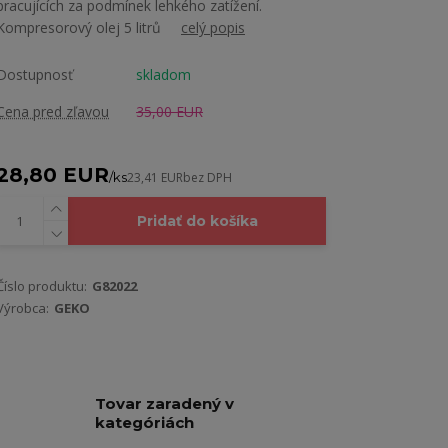
pracujících za podmínek lehkého zatížení.
Kompresorový olej 5 litrů
celý popis
Dostupnosť
skladom
Cena pred zľavou
35,00 EUR
28,80 EUR
/
ks
23,41 EUR
bez DPH
Pridať do košíka
Číslo produktu:
G82022
Výrobca:
GEKO
Tovar zaradený v
kategóriách