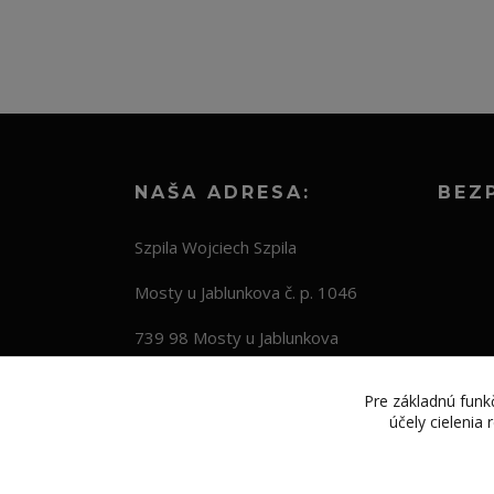
NAŠA ADRESA:
BEZ
Szpila Wojciech Szpila
Mosty u Jablunkova č. p. 1046
739 98 Mosty u Jablunkova
Česká republika
Pre základnú funkč
účely cielenia