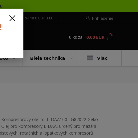
u!
552 304 860
Po-Pia 8.00-13.00
Prihlásenie
!
0
ks
za
0,00 EUR
ť
moto
Biela technika
Viac
Kompresorový olej 5L L-DAA100 G82022 Geko
Olej pro kompresory L-DAA, určený pro mazání
pístových, rotačních a lopatkových kompresorů