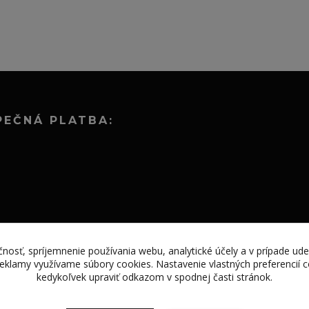
PEČNÁ PLATBA:
nosť, spríjemnenie používania webu, analytické účely a v prípade ude
 reklamy využívame súbory cookies. Nastavenie vlastných preferencií
kedykoľvek upraviť odkazom v spodnej časti stránok.