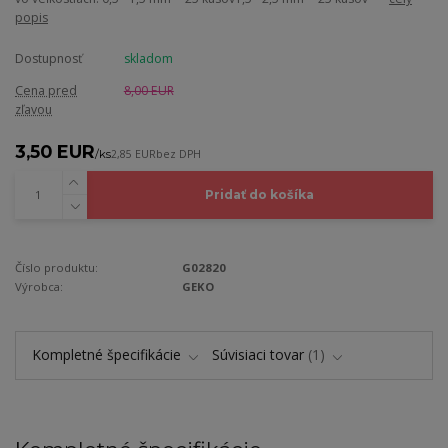
popis
Dostupnosť
skladom
Cena pred
8,00 EUR
zľavou
3,50 EUR
/
ks
2,85 EUR
bez DPH
Pridať do košíka
Číslo produktu:
G02820
Výrobca:
GEKO
Kompletné špecifikácie
Súvisiaci tovar
1