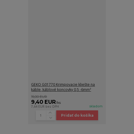
GEKO G01770 Krimpovacie kliešte na
káble, káblové koncovky 0,5 -6mm²
15,00 EUR
9,40 EUR
/
ks
skladom
7,64 EUR
bez DPH
Pridať do košíka