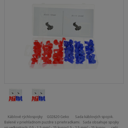
Káblové rýchlospojky G02820 Geko Sada káblových spojok.
Balené v priehľadnom puzdre s priehradkami. Sada obsahuje spojky
vo veľkostiach: 0,5 - 1,5 mm² - 25 kusov1,5 - 2,5 mm² - 25 kusov
celý