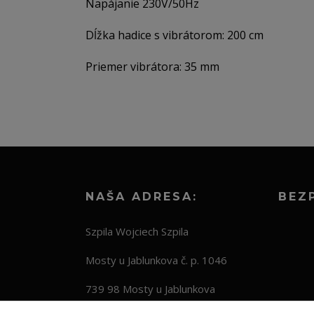
Napájanie 230V/50Hz
Dĺžka hadice s vibrátorom: 200 cm
Priemer vibrátora: 35 mm
NAŠA ADRESA:
BEZ
Szpila Wojciech Szpila
Mosty u Jablunkova č. p. 1046
739 98 Mosty u Jablunkova