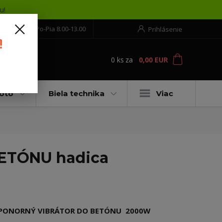
u!
552 304 860
Po-Pia 8.00-13.00
Prihlásenie
!
0
ks
za
0,00 EUR
ť
moto
Biela technika
Viac
ETÓNU hadica
PONORNÝ VIBRÁTOR DO BETÓNU 2000W