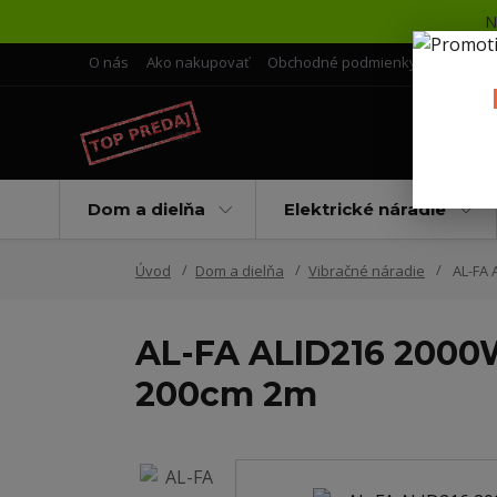
N
O nás
Ako nakupovať
Obchodné podmienky
Doprava 
Dom a dielňa
Elektrické náradie
Úvod
Dom a dielňa
Vibračné náradie
AL-FA 
AL-FA ALID216 200
200cm 2m