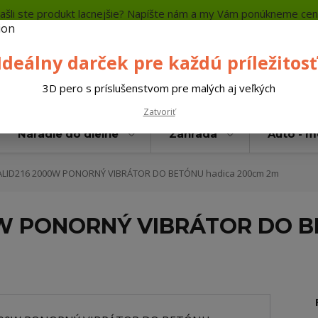
ašli ste produkt lacnejšie? Napíšte nám a my Vám ponúkneme cen
a platba
Kontakty
Neviete si rady? Zavolajte.
+421 
Ideálny darček pre každú príležitosť
Hľada
3D pero s príslušenstvom pre malých aj veľkých
Zatvoriť
Náradie do dielne
Záhrada
Auto - 
ALID216 2000W PONORNÝ VIBRÁTOR DO BETÓNU hadica 200cm 2m
0W PONORNÝ VIBRÁTOR DO B