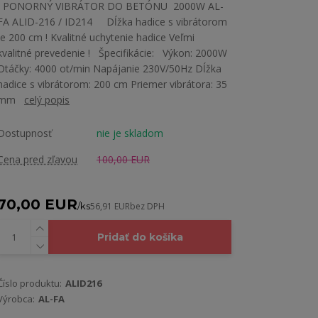
PONORNÝ VIBRÁTOR DO BETÓNU 2000W AL-
FA ALID-216 / ID214 Dĺžka hadice s vibrátorom
je 200 cm ! Kvalitné uchytenie hadice Veľmi
kvalitné prevedenie ! Špecifikácie: Výkon: 2000W
Otáčky: 4000 ot/min Napájanie 230V/50Hz Dĺžka
hadice s vibrátorom: 200 cm Priemer vibrátora: 35
mm
celý popis
Dostupnosť
nie je skladom
Cena pred zľavou
100,00 EUR
70,00 EUR
/
ks
56,91 EUR
bez DPH
Pridať do košíka
Číslo produktu:
ALID216
Výrobca:
AL-FA