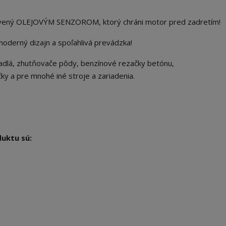
avený OLEJOVÝM SENZOROM, ktorý chráni motor pred zadretím!
oderný dizajn a spoľahlivá prevádzka!
adlá, zhutňovače pôdy, benzínové rezačky betónu,
ky a pre mnohé iné stroje a zariadenia.
duktu sú: