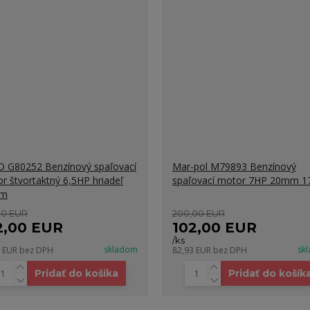
 G80252 Benzínový spaľovací
Mar-pol M79893 Benzínový
r štvortaktný 6,5HP hriadeľ
spaľovací motor 7HP 20mm 1
mm
00 EUR
200,00 EUR
2,00 EUR
102,00 EUR
/
ks
skladom
sk
3 EUR
bez DPH
82,93 EUR
bez DPH
Pridať do košíka
Pridať do košík