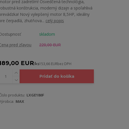
motor pred zadretím! Osvedčená technológia,
robustná konštrukcia, moderný dizajn a spoľahlivá
prevádzka! Nový vylepšený motor 8,5HP, ideálny
pre čerpadlá, zhutňova...
celý popis
Dostupnosť
skladom
Cena pred zľavou
220,00 EUR
189,00 EUR
/
ks
153,66 EUR
bez DPH
Pridať do košíka
Číslo produktu:
LXGE180F
Výrobca:
MAX