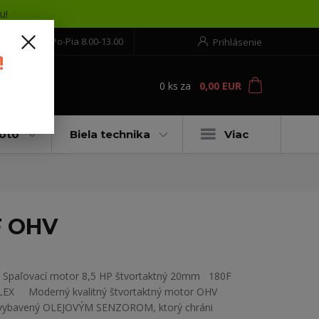
u!
552 304 860
Po-Pia 8.00-13.00
Prihlásenie
!
0
ks
za
0,00 EUR
ť
moto
Biela technika
Viac
F OHV
Spaľovací motor 8,5 HP štvortaktný 20mm 180F
LEX Moderný kvalitný štvortaktný motor OHV
vybavený OLEJOVÝM SENZOROM, ktorý chráni