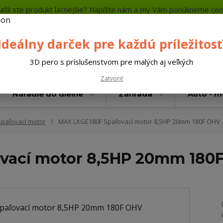
ašli ste produkt lacnejšie? Napíšte nám a my Vám ponúkneme cen
a platba
Kontakty
Neviete si rady? Zavolajte.
+421 
Ideálny darček pre každú príležitosť
Hľada
3D pero s príslušenstvom pre malých aj veľkých
Zatvoriť
Náradie do dielne
Záhrada
Auto - 
Spaľovací motor
MAX LXGE180F Spaľovací motor 8,5HP 20mm 180F OHV
vací motor 8,5HP 20mm 180