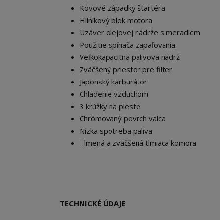
Kovové západky štartéra
Hliníkový blok motora
Uzáver olejovej nádrže s meradlom
Použitie spínača zapaľovania
Veľkokapacitná palivová nádrž
Zväčšený priestor pre filter
Japonský karburátor
Chladenie vzduchom
3 krúžky na pieste
Chrómovaný povrch valca
Nízka spotreba paliva
Tlmená a zväčšená tlmiaca komora
TECHNICKÉ ÚDAJE