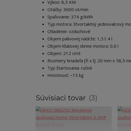
Výkon: 8,5 KM
Otáčky: 3600 ot/min
Spaľovanie: 374 g/kWh
Typ motora: štvortaktný jednovalcový m
Chladenie: vzduchové
Objem palivovej nádrže: 1,5 l: 4 l
Objem kľukovej skrine motora: 0,6 l
Objem: 212 cm3
Rozmery hriadeľa [fi x l]: 20 mm x 58,5 
Typ štartovania: ručné
Hmotnosť: ~15 kg
Súvisiaci tovar
3