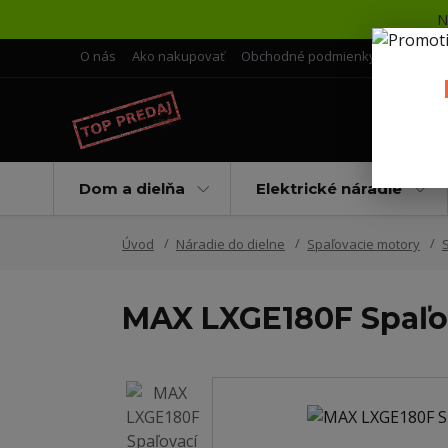
N
O nás
Ako nakupovať
Obchodné podmienky
Doprava 
Dom a dielňa
Elektrické náradie
Úvod
Náradie do dielne
Spaľovacie motory
MAX LXGE180F Spaľo