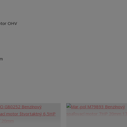
otor OHV
mm