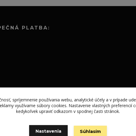
PEČNÁ PLATBA:
nosť, spríjemnenie používania webu, analytické účely a v prípade ude
 reklamy využívame súbory cookies. Nastavenie vlastných preferencií
kedykoľvek upraviť odkazom v spodnej časti stránok.
Vytvorené na
Eshop-rychlo.sk
Nastavenia
Súhlasím