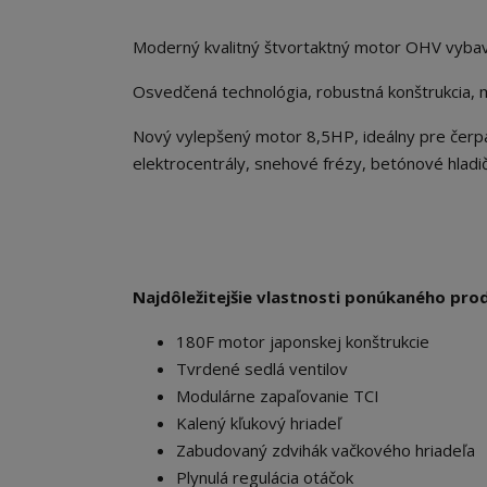
Moderný kvalitný štvortaktný motor OHV vyb
Osvedčená technológia, robustná konštrukcia, m
Nový vylepšený motor 8,5HP, ideálny pre čerp
elektrocentrály, snehové frézy, betónové hladič
Najdôležitejšie vlastnosti ponúkaného pro
180F motor japonskej konštrukcie
Tvrdené sedlá ventilov
Modulárne zapaľovanie TCI
Kalený kľukový hriadeľ
Zabudovaný zdvihák vačkového hriadeľa
Plynulá regulácia otáčok