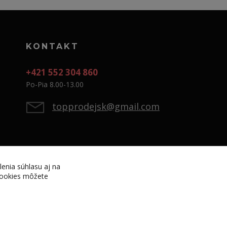
KONTAKT
+421 552 304 860
Po-Pia 8.00-13.00
topprodejsk@gmail.com
lenia súhlasu aj na
 cookies môžete