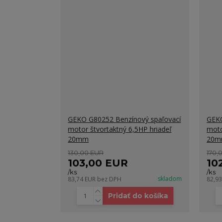
GEKO G80252 Benzínový spaľovací
GEKO
motor štvortaktný 6,5HP hriadeľ
moto
20mm
20
130,00 EUR
170,
103,00 EUR
10
/
ks
/
ks
skladom
83,74 EUR
bez DPH
82,9
Pridať do košíka