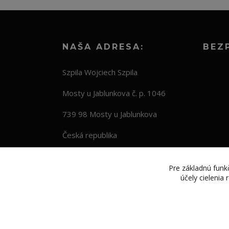
NAŠA ADRESA:
BEZ
Szpila Wojciech Szpila
Mosty u Jablunkova č. p. 1046
739 98 Mosty u Jablunkova
Česká republika
Pre základnú funkč
účely cielenia