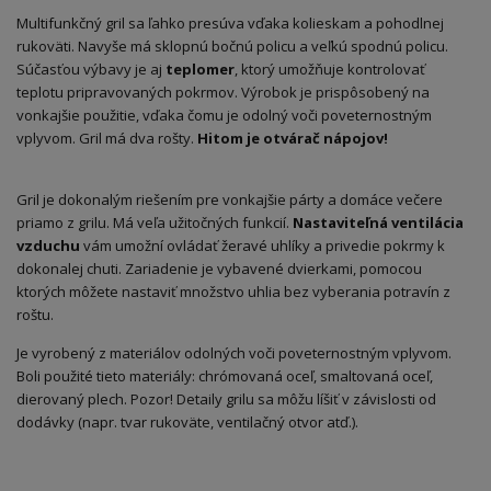
Multifunkčný gril sa ľahko presúva vďaka kolieskam a pohodlnej
rukoväti. Navyše má sklopnú bočnú policu a veľkú spodnú policu.
Súčasťou výbavy je aj
teplomer
, ktorý umožňuje kontrolovať
teplotu pripravovaných pokrmov. Výrobok je prispôsobený na
vonkajšie použitie, vďaka čomu je odolný voči poveternostným
vplyvom. Gril má dva rošty.
Hitom je otvárač nápojov!
Gril je dokonalým riešením pre vonkajšie párty a domáce večere
priamo z grilu. Má veľa užitočných funkcií.
Nastaviteľná ventilácia
vzduchu
vám umožní ovládať žeravé uhlíky a privedie pokrmy k
dokonalej chuti. Zariadenie je vybavené dvierkami, pomocou
ktorých môžete nastaviť množstvo uhlia bez vyberania potravín z
roštu.
Je vyrobený z materiálov odolných voči poveternostným vplyvom.
Boli použité tieto materiály: chrómovaná oceľ, smaltovaná oceľ,
dierovaný plech. Pozor! Detaily grilu sa môžu líšiť v závislosti od
dodávky (napr. tvar rukoväte, ventilačný otvor atď.).