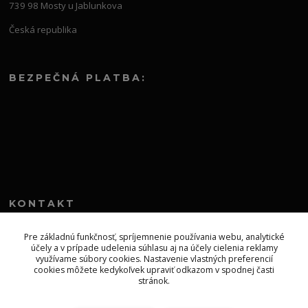
739 98 Mosty u Jablunkova
Česká republika
BEZPEČNÁ PLATBA:
KONTAKT
+421 552 304 860
Pre základnú funkčnosť, spríjemnenie používania webu, analytické
účely a v prípade udelenia súhlasu aj na účely cielenia reklamy
Po-Pia 8.00-13.00
využívame súbory cookies. Nastavenie vlastných preferencií
cookies môžete kedykoľvek upraviť odkazom v spodnej časti
topprodejsk@gmail.com
stránok.