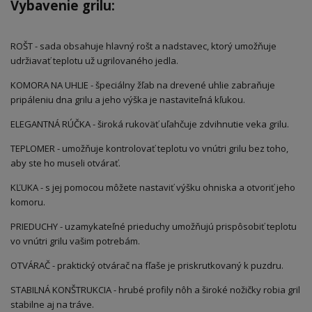
Vybavenie grilu:
ROŠT - sada obsahuje hlavný rošt a nadstavec, ktorý umožňuje
udržiavať teplotu už ugrilovaného jedla.
KOMORA NA UHLIE - špeciálny žľab na drevené uhlie zabraňuje
pripáleniu dna grilu a jeho výška je nastaviteľná kľukou.
ELEGANTNÁ RÚČKA - široká rukoväť uľahčuje zdvihnutie veka grilu.
TEPLOMER - umožňuje kontrolovať teplotu vo vnútri grilu bez toho,
aby ste ho museli otvárať.
KĽUKA - s jej pomocou môžete nastaviť výšku ohniska a otvoriť jeho
komoru.
PRIEDUCHY - uzamykateľné prieduchy umožňujú prispôsobiť teplotu
vo vnútri grilu vašim potrebám.
OTVÁRAČ - praktický otvárač na fľaše je priskrutkovaný k puzdru.
STABILNÁ KONŠTRUKCIA - hrubé profily nôh a široké nožičky robia gril
stabilne aj na tráve.