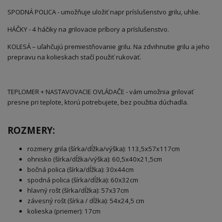
SPODNÁ POLICA - umožňuje uložiť napr príslušenstvo grilu, uhlie.
HÁČKY - 4 háčiky na grilovacie príbory a príslušenstvo.
KOLESÁ – uľahčujú premiestňovanie grilu. Na zdvihnutie grilu a jeho
prepravu na kolieskach stačí použiť rukoväť.
TEPLOMER + NASTAVOVACIE OVLÁDAČE - vám umožnia grilovať
presne pri teplote, ktorú potrebujete, bez použitia dúchadla.
ROZMERY:
rozmery grila (šírka/dĺžka/výška): 113,5x57x117cm
ohnisko (šírka/dĺžka/výška): 60,5x40x21,5cm
bočná polica (šírka/dĺžka): 30x44cm
spodná polica (šírka/dĺžka): 60x32cm
hlavný rošt (šírka/dĺžka): 57x37cm
závesný rošt (šírka / dĺžka): 54x24,5 cm
kolieska (priemer): 17cm