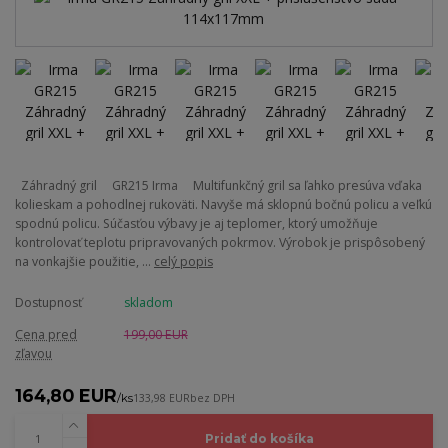
Záhradný gril GR215 Irma Multifunkčný gril sa ľahko presúva vďaka
kolieskam a pohodlnej rukoväti. Navyše má sklopnú bočnú policu a veľkú
spodnú policu. Súčasťou výbavy je aj teplomer, ktorý umožňuje
kontrolovať teplotu pripravovaných pokrmov. Výrobok je prispôsobený
na vonkajšie použitie, ...
celý popis
Dostupnosť
skladom
Cena pred
199,00 EUR
zľavou
164,80 EUR
/
ks
133,98 EUR
bez DPH
Pridať do košíka