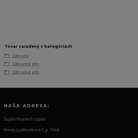
Tovar zaradený v kategóriách
Záhrada
Záhradné grily
Záhradné grily
NAŠA ADRESA:
Szpila Wojciech Szpila
Mosty u Jablunkova č. p. 1046