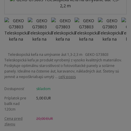
Teleskopická kefa na umývanie áut 1,3-2,3 m GEKO G73803
Teleskopická kefa je produkt vyrobený z vysoko kvalitných materiálov.
Poskytuje optimálnu starostlivosť o fotovoltaické panely a solárne
panely. Ideálne na čistenie áut, karavanov, nákladných áut. Štetiny sú
jemné a nepoškriabajú umytý ...
celý popis
Dostupnosť
skladom
Príplatok pre
5,00 EUR
balík nad
120cm
Cena pred
20,00 EUR
zľavou