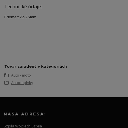
Technické údaje:
Priemer: 22-26mm
Tovar zaradený v kategóriách
Auto - moto
Autodoplnky
NAŠA ADRESA:
Szpila Wojciech Szpila