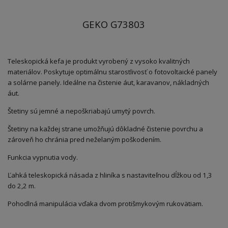
GEKO G73803
Teleskopická kefa je produkt vyrobený z vysoko kvalitných
materiálov. Poskytuje optimálnu starostlivosť o fotovoltaické panely
a solárne panely. Ideálne na čistenie áut, karavanov, nákladných
áut.
Štetiny sú jemné a nepoškriabajú umytý povrch.
Štetiny na každej strane umožňujú dôkladné čistenie povrchu a
zároveň ho chránia pred neželaným poškodením.
Funkcia vypnutia vody.
Ľahká teleskopická násada z hliníka s nastaviteľnou dĺžkou od 1,3
do 2,2 m.
Pohodlná manipulácia vďaka dvom protišmykovým rukovätiam.