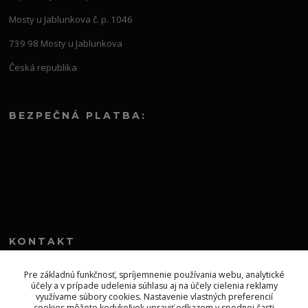
Mosty u Jablunkova č. p. 1046
739 98 Mosty u Jablunkova
Česká republika
BEZPEČNÁ PLATBA:
KONTAKT
+421 552 304 860
Pre základnú funkčnosť, spríjemnenie používania webu, analytické
účely a v prípade udelenia súhlasu aj na účely cielenia reklamy
Po-Pia 8.00-13.00
využívame súbory cookies. Nastavenie vlastných preferencií
cookies môžete kedykoľvek upraviť odkazom v spodnej časti