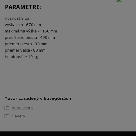
PARAMETRE:
nosnosť 8 ton
výška min - 670 mm
maximálna výška - 1160 mm
predĺženie piestu - 490 mm
priemer piesta - 30 mm
priemer valca - 80 mm
hmotnosť: ~ 10 kg
Tovar zaradený v kategóriách
Auto - moto
Hevery