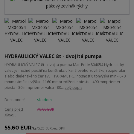
HYDRAULICKÝ VALEC 8t - dvojitá pumpa
HYDRAULICKÝ VALEC 8t - dvojitá pumpa Mar-Pol M804054 Hydraulický
valec je možné použiť na konštrukciu kanálového zdviháku, rozpieraku
alebo dielenského žeriavu. PARAMETRE: nosnosť 8 tonvýška min - 670
mmmaximálna výška - 1160 mmpredĺženie piestu - 490 mmpriemer
piesta - 30 mmpriemer valca - 80...
celý popis
Dostupnosť
skladom
Cena pred
79,00 EUR
zľavou
55,60 EUR
/
ks
45,20 EUR
bez DPH