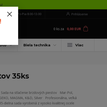
u!
552 304 860
Po-Pia 8.00-13.00
Prihlásenie
!
0
ks
za
0,00 EUR
ť
moto
Biela technika
Viac
tov 35ks
Sada na stlačenie brzdových piestov Mar-Pol,
GEKO, MAGMA, K&D, Silver Profesionálna, veľká
35-dielna sada vyrobená z vysoko kvalitnej ocele