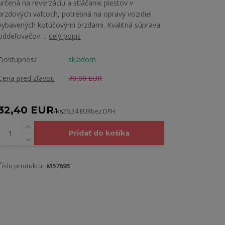
určená na reverzáciu a stláčanie piestov v
brzdových valcoch, potrebná na opravy vozidiel
vybavených kotúčovými brzdami. Kvalitná súprava
oddeľovačov ...
celý popis
Dostupnosť
skladom
Cena pred zľavou
70,00 EUR
32,40 EUR
/
ks
26,34 EUR
bez DPH
Pridať do košíka
Číslo produktu:
M57693