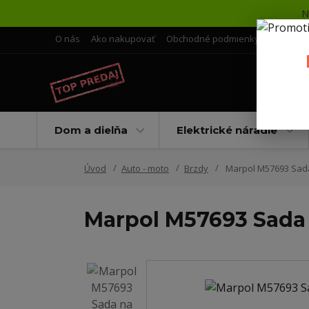
N
O nás
Ako nakupovať
Obchodné podmienky
Doprava 
Dom a dielňa
Elektrické náradie
Úvod
Auto - moto
Brzdy
Marpol M57693 Sada
Marpol M57693 Sada 