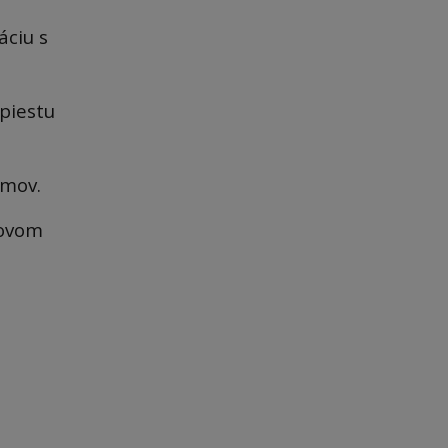
áciu s
piestu
émov.
tovom
,