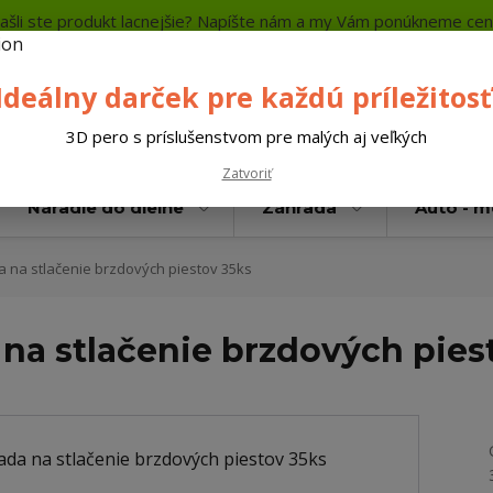
ašli ste produkt lacnejšie? Napíšte nám a my Vám ponúkneme cen
a platba
Kontakty
Neviete si rady? Zavolajte.
+421 
Ideálny darček pre každú príležitosť
Hľada
3D pero s príslušenstvom pre malých aj veľkých
Zatvoriť
Náradie do dielne
Záhrada
Auto - 
 na stlačenie brzdových piestov 35ks
na stlačenie brzdových pies