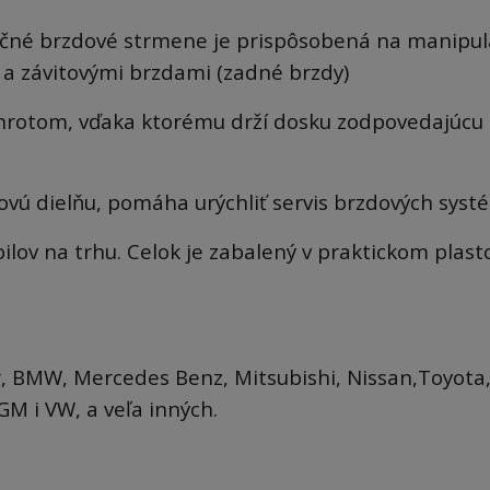
učné brzdové strmene je prispôsobená na manipul
 a závitovými brzdami (zadné brzdy)
hrotom, vďaka ktorému drží dosku zodpovedajúcu 
vú dielňu, pomáha urýchliť servis brzdových syst
lov na trhu. Celok je zabalený v praktickom plas
ar, BMW, Mercedes Benz, Mitsubishi, Nissan,Toyota
GM i VW, a veľa inných.