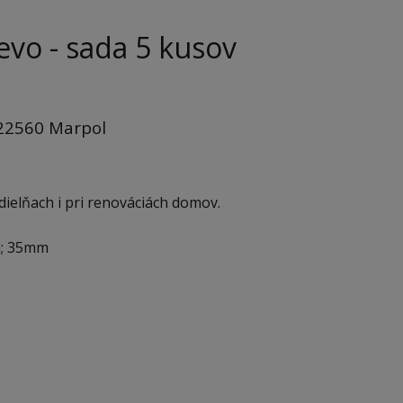
evo - s
ada 5 kusov
2560 Marpol
dielňach i pri renováciách domov.
m; 35mm