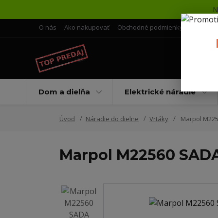
N
O nás
Ako nakupovať
Obchodné podmienky
Doprava 
Dom a dielňa
Elektrické náradie
Úvod
Náradie do dielne
Vrtáky
Marpol M2256
Marpol M22560 SADA 