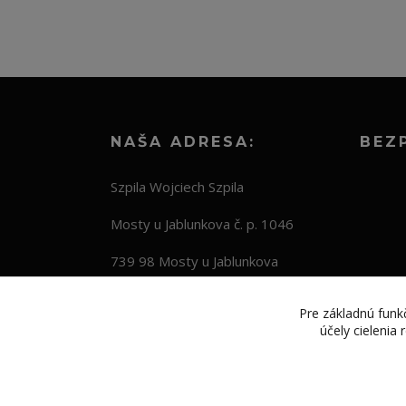
NAŠA ADRESA:
BEZ
Szpila Wojciech Szpila
Mosty u Jablunkova č. p. 1046
739 98 Mosty u Jablunkova
Česká republika
Pre základnú funkč
účely cielenia