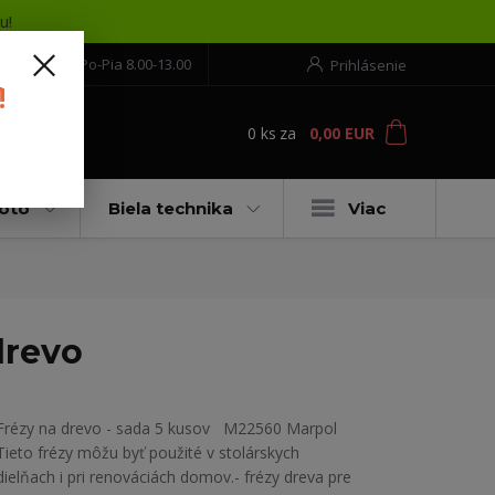
u!
552 304 860
Po-Pia 8.00-13.00
Prihlásenie
!
0
ks
za
0,00 EUR
ť
moto
Biela technika
Viac
drevo
Frézy na drevo - sada 5 kusov M22560 Marpol
Tieto frézy môžu byť použité v stolárskych
dielňach i pri renováciách domov.- frézy dreva pre