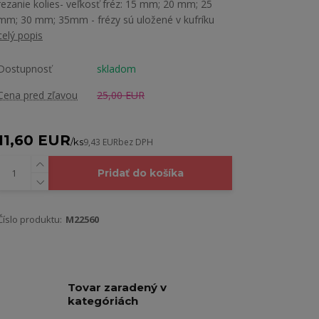
rezanie kolies- veľkosť fréz: 15 mm; 20 mm; 25
mm; 30 mm; 35mm - frézy sú uložené v kufríku
celý popis
Dostupnosť
skladom
Cena pred zľavou
25,00 EUR
11,60 EUR
/
ks
9,43 EUR
bez DPH
Pridať do košíka
Číslo produktu:
M22560
Tovar zaradený v
kategóriách