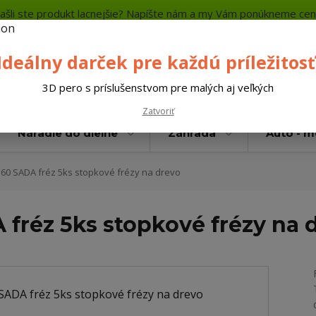
ašli ste produkt lacnejšie? Napíšte nám a my Vám ponúkneme cen
a platba
Kontakty
Neviete si rady? Zavolajte.
+421 
Ideálny darček pre každú príležitosť
Hľada
3D pero s príslušenstvom pre malých aj veľkých
Zatvoriť
Náradie do dielne
Záhrada
Auto - 
0 SADA fréz 5ks stopkové frézy na drevo
fréz 5ks stopkové frézy na 