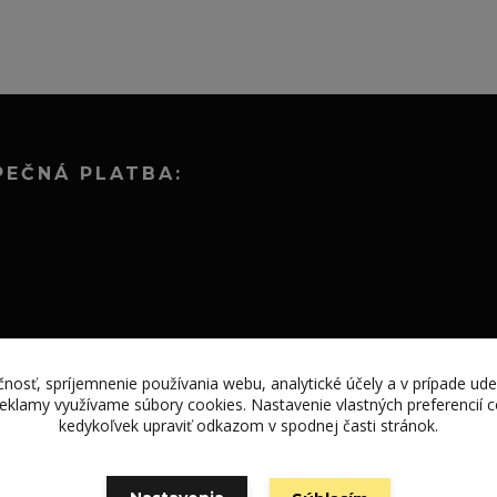
PEČNÁ PLATBA:
nosť, spríjemnenie používania webu, analytické účely a v prípade ude
 reklamy využívame súbory cookies. Nastavenie vlastných preferencií
kedykoľvek upraviť odkazom v spodnej časti stránok.