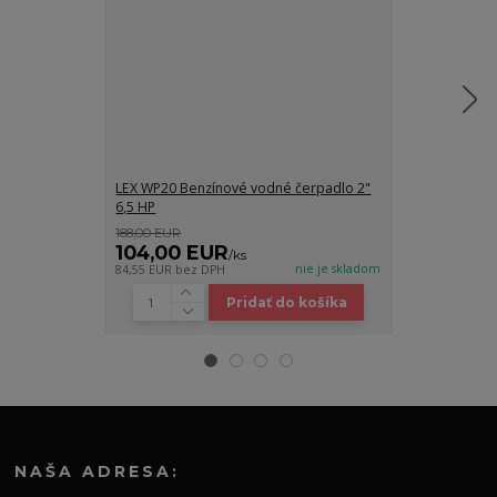
LEX WP20 Benzínové vodné čerpadlo 2"
LEX WP20 Benz
6,5 HP
6,5 HP
188,00 EUR
188,00 EUR
104,00 EUR
103,00 E
/
ks
nie je skladom
84,55 EUR
bez DPH
83,74 EUR
bez 
Pridať do košíka
NAŠA ADRESA: