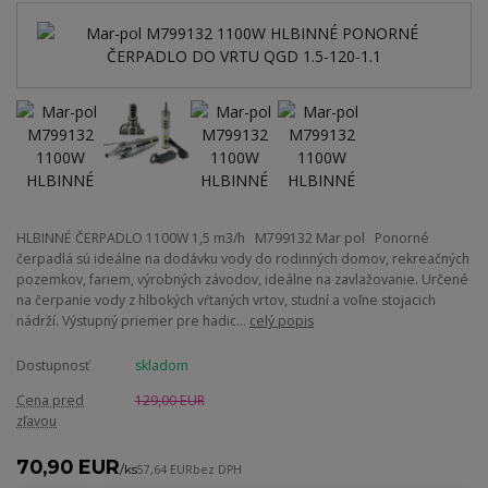
HLBINNÉ ČERPADLO 1100W 1,5 m3/h M799132 Mar pol Ponorné
čerpadlá sú ideálne na dodávku vody do rodinných domov, rekreačných
pozemkov, fariem, výrobných závodov, ideálne na zavlažovanie. Určené
na čerpanie vody z hlbokých vŕtaných vrtov, studní a voľne stojacich
nádrží. Výstupný priemer pre hadic...
celý popis
Dostupnosť
skladom
Cena pred
129,00 EUR
zľavou
70,90 EUR
/
ks
57,64 EUR
bez DPH