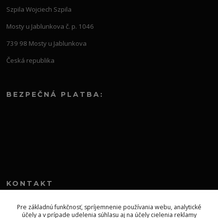
Szpila Wojciech Szpila
Mosty u Jablunkova č. p. 1046
739 98 Mosty u Jablunkova
Česká republika
BEZPEČNÁ PLATBA:
KONTAKT
+421 552 304 860
Pre základnú funkčnosť, spríjemnenie používania webu, analytické
účely a v prípade udelenia súhlasu aj na účely cielenia reklamy
Po-Pia 8.00-13.00