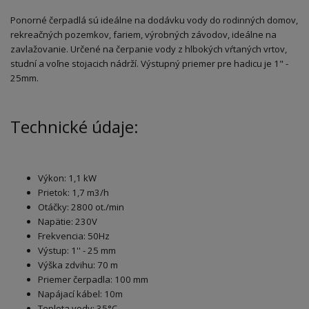
Ponorné čerpadlá sú ideálne na dodávku vody do rodinných domov,
rekreačných pozemkov, fariem, výrobných závodov, ideálne na
zavlažovanie. Určené na čerpanie vody z hlbokých vŕtaných vrtov,
studní a voľne stojacich nádrží. Výstupný priemer pre hadicu je 1" -
25mm.
Technické údaje:
Výkon: 1,1 kW
Prietok: 1,7 m3/h
Otáčky: 2800 ot./min
Napätie: 230V
Frekvencia: 50Hz
Výstup: 1'' - 25 mm
Výška zdvihu: 70 m
Priemer čerpadla: 100 mm
Napájací kábel: 10m
Teplota vody: 35°C