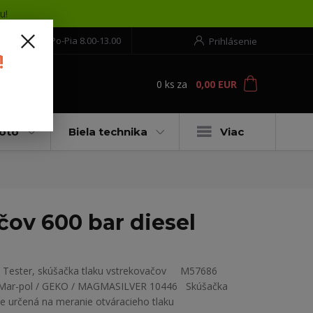
u!
552 304 860
Po-Pia 8.00-13.00
Prihlásenie
!
0
ks
za
0,00 EUR
ť
moto
Biela technika
Viac
čov 600 bar diesel
Tester, skúšačka tlaku vstrekovačov M57686
Mar-pol / GEKO / MAGMASILVER 10446 Skúšačka
je určená na meranie otváracieho tlaku