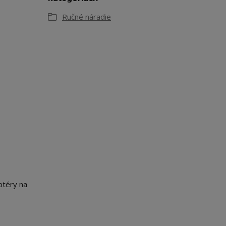
Ručné náradie
ptéry na