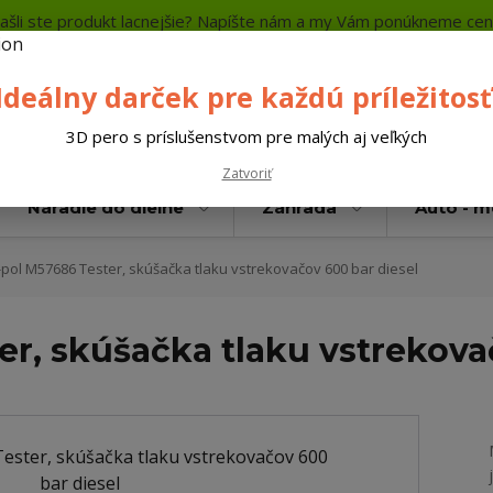
ašli ste produkt lacnejšie? Napíšte nám a my Vám ponúkneme cen
a platba
Kontakty
Neviete si rady? Zavolajte.
+421 
Ideálny darček pre každú príležitosť
Hľada
3D pero s príslušenstvom pre malých aj veľkých
Zatvoriť
Náradie do dielne
Záhrada
Auto - 
pol M57686 Tester, skúšačka tlaku vstrekovačov 600 bar diesel
r, skúšačka tlaku vstrekova