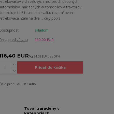
vstrekovačov v dieselových motoroch osobných
automobilov, nákladných automobilov a traktorov.
Kontroluje tiež tesnosť a kvalitu rozprašovania
vstrekovača. Zahŕňa dva ...
celý popis
Dostupnosť
skladom
Cena pred zľavou
160,00 EUR
116,40 EUR
/
ks
94,63 EUR
bez DPH
Pridať do košíka
Číslo produktu:
M57686
Tovar zaradený v
kategóriách