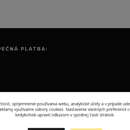
PEČNÁ PLATBA:
nosť, spríjemnenie používania webu, analytické účely a v prípade ude
 reklamy využívame súbory cookies. Nastavenie vlastných preferencií
kedykoľvek upraviť odkazom v spodnej časti stránok.