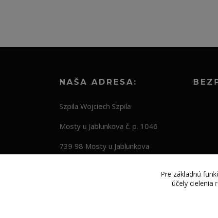
NAŠA ADRESA:
BEZ
Szpila Wojciech Szpila
Mosty u Jablunkova č. p. 1046
739 98 Mosty u Jablunkova
Česká republika
Pre základnú funkč
účely cielenia