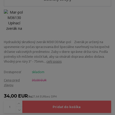
Hydraulický skrutkový zverák M36130 Mar-pol Zverák je určený na
upevnenie rúr počas spracovania.Bol špeciálne navrhnutý na bezpečné
držanie valcovitých predmetov. Zuby v diere správne držia rúru. Podľa
potreby ich môžete otočiť tak, aby sa otvárali doprava alebo doľava.
Vhodný pre rúry 3" - 75mm...
celý popis
Dostupnosť
skladom
Cena pred
39,00 EUR
zľavou
34,00 EUR
/
ks
27,64 EUR
bez DPH
Pridať do košíka