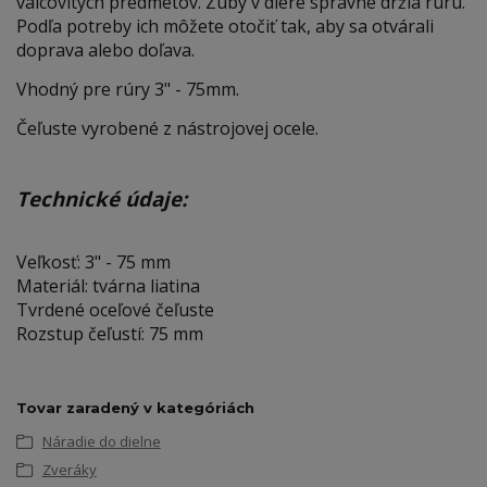
valcovitých predmetov. Zuby v diere správne držia rúru.
Podľa potreby ich môžete otočiť tak, aby sa otvárali
doprava alebo doľava.
Vhodný pre rúry 3" - 75mm.
Čeľuste vyrobené z nástrojovej ocele.
Technické údaje:
Veľkosť: 3" - 75 mm
Materiál: tvárna liatina
Tvrdené oceľové čeľuste
Rozstup čeľustí: 75 mm
Tovar zaradený v kategóriách
Náradie do dielne
Zveráky