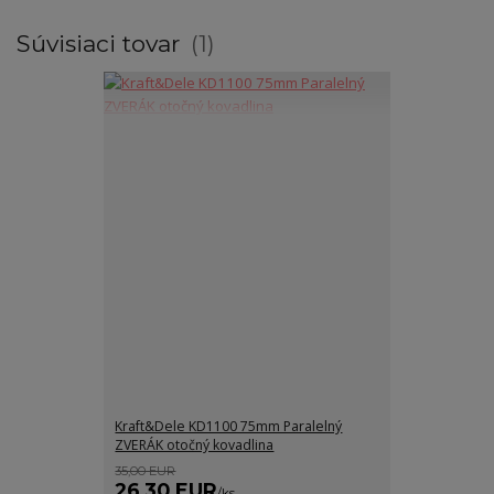
Súvisiaci tovar
1
Kraft&Dele KD1100 75mm Paralelný
ZVERÁK otočný kovadlina
35,00 EUR
26,30 EUR
/
ks