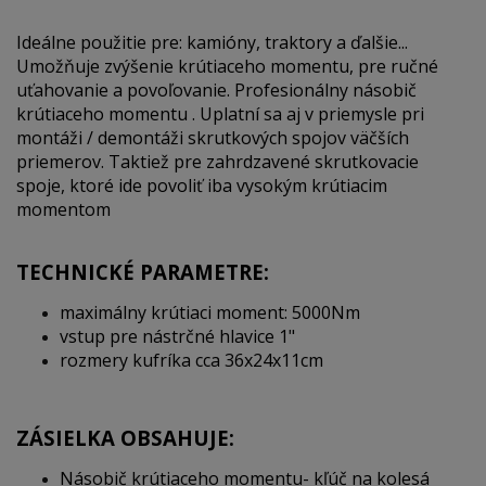
Ideálne použitie pre: kamióny, traktory a ďalšie...
Umožňuje zvýšenie krútiaceho momentu, pre ručné
uťahovanie a povoľovanie. Profesionálny násobič
krútiaceho momentu . Uplatní sa aj v priemysle pri
montáži / demontáži skrutkových spojov väčších
priemerov. Taktiež pre zahrdzavené skrutkovacie
spoje, ktoré ide povoliť iba vysokým krútiacim
momentom
TECHNICKÉ PARAMETRE:
maximálny krútiaci moment:
5000Nm
vstup pre nástrčné hlavice 1"
rozmery kufríka cca 36x24x11cm
ZÁSIELKA OBSAHUJE:
Násobič krútiaceho momentu-
kľúč na kolesá