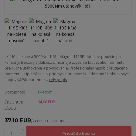
KĽÚČ na kolesá 5000Nm 1:61 Magma 1119E Ideálne použitie pre:
kamióny, traktory a ďalšie... Umožňuje zvýšenie krútiaceho momentu,
pre ručné uťahovanie a povoľovanie. Profesionálny násobič krútiaceho
momentu . Uplatní sa aj v priemysle pri montáži / demontáži skrutkových
spojov väčších priemer...
celý popis
Dostupnosť
skladom
Cena pred
64,00 EUR
zľavou
37,10 EUR
/
ks
30,16 EUR
bez DPH
Pridať do košíka