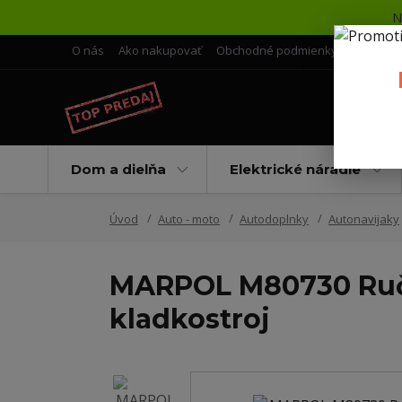
N
O nás
Ako nakupovať
Obchodné podmienky
Doprava 
Dom a dielňa
Elektrické náradie
Úvod
Auto - moto
Autodoplnky
Autonavijaky
MARPOL M80730 Ručný
kladkostroj