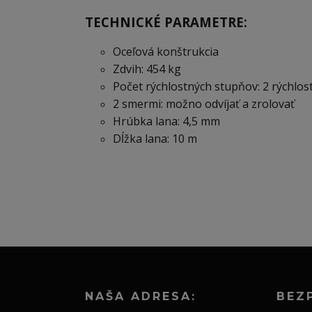
TECHNICKÉ PARAMETRE:
Oceľová konštrukcia
Zdvih: 454 kg
Počet rýchlostných stupňov: 2 rýchlost
2 smermi: možno odvíjať a zrolovať
Hrúbka lana: 4,5 mm
Dĺžka lana: 10 m
NAŠA ADRESA:
BEZ