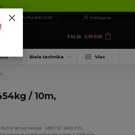
u!
552 304 860
Po-Pia 8.00-13.00
Prihlásenie
!
0
ks
za
0,00 EUR
ť
moto
Biela technika
Viac
oj
54kg / 10m,
Ručný lanový navijak M80730 MAR-POL
Zariadenie je multifunkčné pre pohyb a zdvíhanie