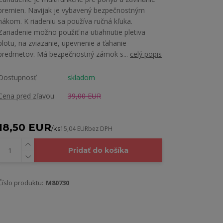
bremien. Navijak je vybavený bezpečnostným
hákom. K riadeniu sa používa ručná kľuka.
Zariadenie možno použiť na utiahnutie pletiva
plotu, na zviazanie, upevnenie a ťahanie
predmetov. Má bezpečnostný zámok s...
celý popis
Dostupnosť
skladom
Cena pred zľavou
39,00 EUR
18,50 EUR
/
ks
15,04 EUR
bez DPH
Pridať do košíka
Číslo produktu:
M80730