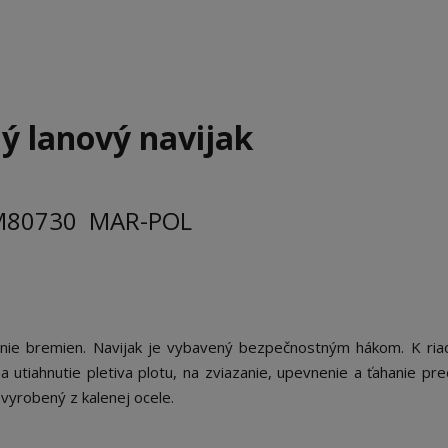
ý lanový navijak
M80730 MAR-POL
anie bremien. Navijak je vybavený bezpečnostným hákom. K ria
a utiahnutie pletiva plotu, na zviazanie, upevnenie a ťahanie pr
vyrobený z kalenej ocele.