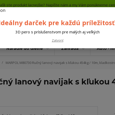
ašli ste produkt lacnejšie? Napíšte nám a my Vám ponúkneme cen
a platba
Kontakty
Neviete si rady? Zavolajte.
+421 
Ideálny darček pre každú príležitosť
Hľada
3D pero s príslušenstvom pre malých aj veľkých
Zatvoriť
Náradie do dielne
Záhrada
Auto - 
MARPOL M80730 Ručný lanový navijak s kľukou 454kg / 10m, kladkostr
 lanový navijak s kľukou 4