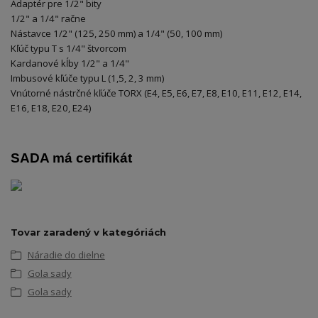
Adaptér pre 1/2" bity
1/2" a 1/4" račne
Nástavce 1/2" (125, 250 mm) a 1/4" (50, 100 mm)
Kľúč typu T s 1/4" štvorcom
Kardanové kĺby 1/2" a 1/4"
Imbusové kľúče typu L (1,5, 2, 3 mm)
Vnútorné nástrčné kľúče TORX (E4, E5, E6, E7, E8, E10, E11, E12, E14,
E16, E18, E20, E24)
SADA má certifikát
Tovar zaradený v kategóriách
Náradie do dielne
Gola sady
Gola sady