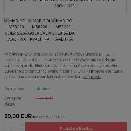
PROFESIONÁLNA GOLA SADA 108 ELEMENTOV ! M58220 Marpol /
G10151 GEKO / BEST Univerzálna sada nástrčných kľúčov z chróm-
vanádiovej ocele. Kľúče sú určené pre amatérov a domáce použitie.
Vyrobené z chróm-vanádiového materiálu (CrV - nástrojová oceľ) Sada
je zabalená v praktickom kufríku.Nástrčné kľú...
celý popis
Dostupnosť
skladom
Cena pred
60,00 EUR
zľavou
29,00 EUR
/
ks
23,58 EUR
bez DPH
Pridať do košíka