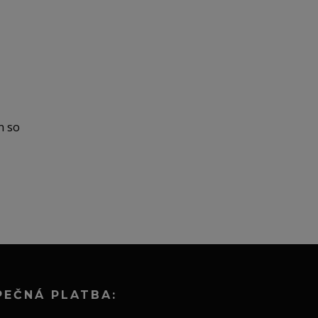
n so
PEČNÁ PLATBA: