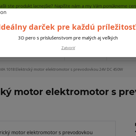
ašli ste produkt lacnejšie? Napíšte nám a my Vám ponúkneme cen
a platba
Kontakty
Neviete si rady? Zavolajte.
+421 
Ideálny darček pre každú príležitosť
Hľada
3D pero s príslušenstvom pre malých aj veľkých
Zatvoriť
Náradie do dielne
Záhrada
Auto - 
 1018 Elektrický motor elektromotor s prevodovkou 24V DC 450W
cký motor elektromotor s pr