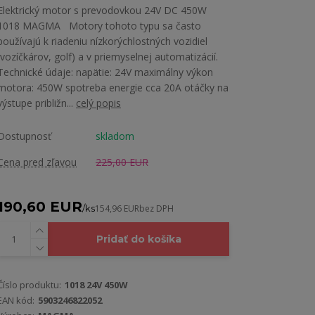
Elektrický motor s prevodovkou 24V DC 450W
1018 MAGMA Motory tohoto typu sa často
používajú k riadeniu nízkorýchlostných vozidiel
(vozíčkárov, golf) a v priemyselnej automatizácií.
Technické údaje: napätie: 24V maximálny výkon
motora: 450W spotreba energie cca 20A otáčky na
výstupe približn...
celý popis
Dostupnosť
skladom
Cena pred zľavou
225,00 EUR
190,60 EUR
/
ks
154,96 EUR
bez DPH
Pridať do košíka
Číslo produktu:
1018 24V 450W
EAN kód:
5903246822052