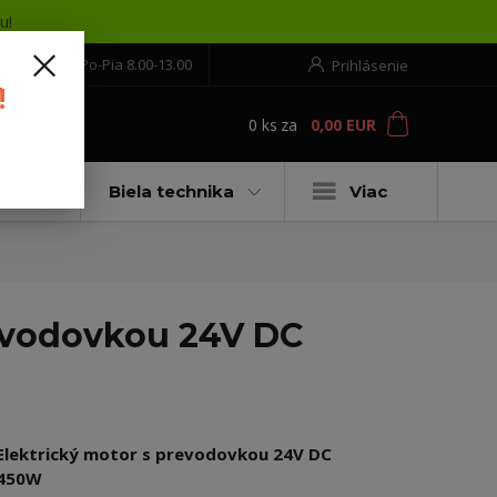
u!
552 304 860
Po-Pia 8.00-13.00
Prihlásenie
!
0
ks
za
0,00 EUR
ť
moto
Biela technika
Viac
evodovkou 24V DC
Elektrický motor s prevodovkou 24V DC
450W