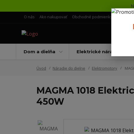
N
O nás
Ako nakupovať
Obchodné podmienky
Doprava 
Dom a dielňa
Elektrické náradie
Úvod
Náradie do dielne
Elektromotory
MAGMA
MAGMA 1018 Elektri
450W