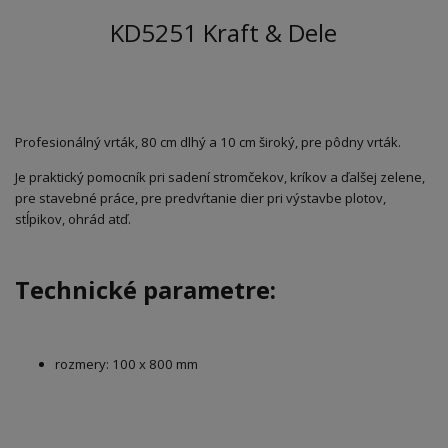
KD5251 Kraft & Dele
Profesionálný vrták, 80 cm dlhý a 10 cm široký, pre pôdny vrták.
Je praktický pomocník pri sadení stromčekov, kríkov a ďalšej zelene,
pre stavebné práce, pre predvŕtanie dier pri výstavbe plotov,
stĺpikov, ohrád atď.
Technické parametre:
rozmery: 100 x 800 mm