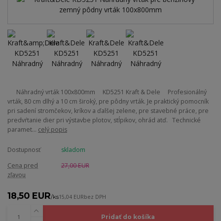
Náhradný vrták 100x800mm KD5251 Kraft & Dele Profesionálný
vrták, 80 cm dlhý a 10 cm široký, pre pôdny vrták. Je praktický pomocník
pri sadení stromčekov, kríkov a ďalšej zelene, pre stavebné práce, pre
predvŕtanie dier pri výstavbe plotov, stĺpikov, ohrád atď. Technické
paramet...
celý popis
Dostupnosť
skladom
Cena pred
27,00 EUR
zľavou
18,50 EUR
/
ks
15,04 EUR
bez DPH
Pridať do košíka