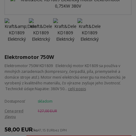
Elektromotor 750W
Elektromotor 750W KD1809 Elektrický motor KD1809 sa používa v
mnohých zariadeniach (kompresory, čerpadlá, píla, priemyselné a
domáce stroje atď.). Motor mení elektrickú energiu na mechanickú. Je
vyrobený z kvalitného materiálu, čo výrazne zvyšuje jeho životnosť.
Technické údaje:Napätie: 380V 50...
celý popis
Dostupnosť
skladom
Cena pred
127,00 EUR
zľavou
58,00 EUR
/
ks
47,15 EUR
bez DPH