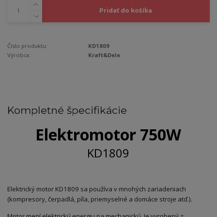
Pridať do košíka
Číslo produktu:
KD1809
Výrobca:
Kraft&Dele
Kompletné špecifikácie
Elektromotor 750
W
KD1809
Elektrický motor KD1809 sa používa v mnohých zariadeniach
(kompresory, čerpadlá, píla, priemyselné a domáce stroje atď.).
Motor mení elektrickú energiu na mechanickú. Je vyrobený z