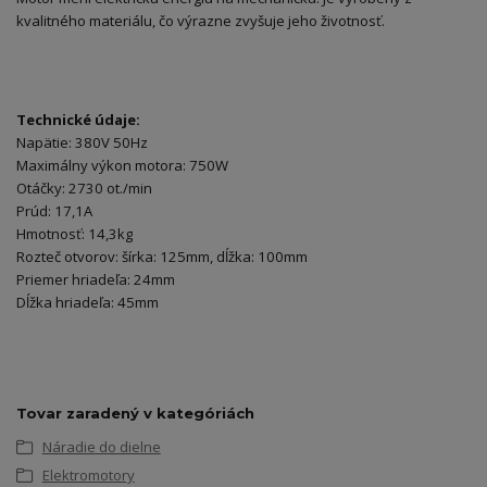
kvalitného materiálu, čo výrazne zvyšuje jeho životnosť.
Technické údaje:
Napätie: 380V 50Hz
Maximálny výkon motora: 750W
Otáčky: 2730 ot./min
Prúd: 17,1A
Hmotnosť: 14,3kg
Rozteč otvorov: šírka: 125mm, dĺžka: 100mm
Priemer hriadeľa: 24mm
Dĺžka hriadeľa: 45mm
Tovar zaradený v kategóriách
Náradie do dielne
Elektromotory