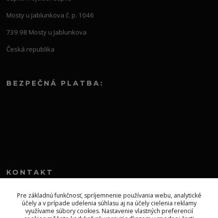
Mosty u Jablunkova č. p. 1046
739 98 Mosty u Jablunkova
Česká republika
BEZPEČNÁ PLATBA:
KONTAKT
+421 552 304 860
Pre základnú funkčnosť, spríjemnenie používania webu, analytické
účely a v prípade udelenia súhlasu aj na účely cielenia reklamy
Po-Pia 8.00-13.00
využívame súbory cookies. Nastavenie vlastných preferencií