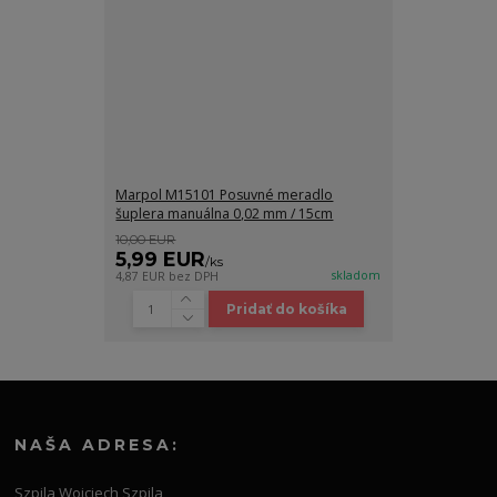
Marpol M15101 Posuvné meradlo
šuplera manuálna 0,02 mm / 15cm
10,00 EUR
5,99 EUR
/
ks
skladom
4,87 EUR
bez DPH
Pridať do košíka
NAŠA ADRESA:
Szpila Wojciech Szpila