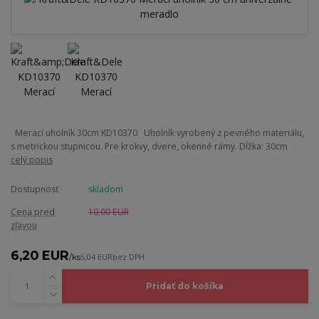
Merací uholník 30cm KD10370 Uholník vyrobený z pevného materiálu,
s metrickou stupnicou. Pre krokvy, dvere, okenné rámy. Dĺžka: 30cm
celý popis
Dostupnosť
skladom
Cena pred
10,00 EUR
zľavou
6,20 EUR
/
ks
5,04 EUR
bez DPH
Pridať do košíka