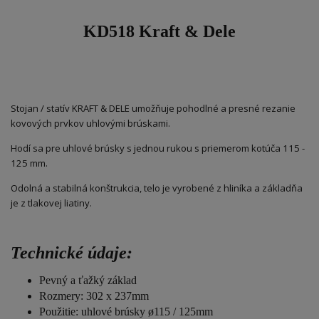
KD518 Kraft & Dele
Stojan / statív KRAFT & DELE umožňuje pohodlné a presné rezanie
kovových prvkov uhlovými brúskami.
Hodí sa pre uhlové brúsky s jednou rukou s priemerom kotúča 115 -
125 mm.
Odolná a stabilná konštrukcia, telo je vyrobené z hliníka a základňa
je z tlakovej liatiny.
Technické údaje:
Pevný a ťažký základ
Rozmery: 302 x 237mm
Použitie: uhlové brúsky ø115 / 125mm