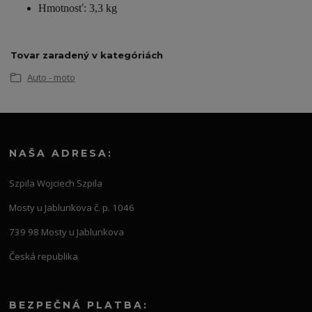
Hmotnosť: 3,3 kg
Tovar zaradený v kategóriách
Auto - moto
NAŠA ADRESA:
Szpila Wojciech Szpila
Mosty u Jablunkova č. p. 1046
739 98 Mosty u Jablunkova
Česká republika
BEZPEČNÁ PLATBA: