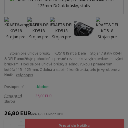
Stojan pre uhlové brúsky KD518 Kraft & Dele Stojan / statív KRAFT
& DELE umožňuje pohodlné a presné rezanie kovových prvkov uhlovými
brúskami. Hodí sa pre uhlové brúsky s jednou rukou s priemerom
kotúča 115 - 125 mm. Odolná a stabilná konštrukcia, telo je vyrobené z
hliník...
celý popis
Dostupnosť
skladom
Cena pred
36,00 EUR
zľavou
26,80 EUR
/
ks
21,79 EUR
bez DPH
Pridať do košíka