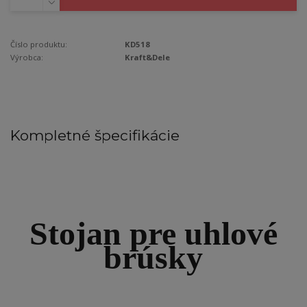
Číslo produktu:
KD518
Výrobca:
Kraft&Dele
Kompletné špecifikácie
Stojan pre uhlové
brúsky