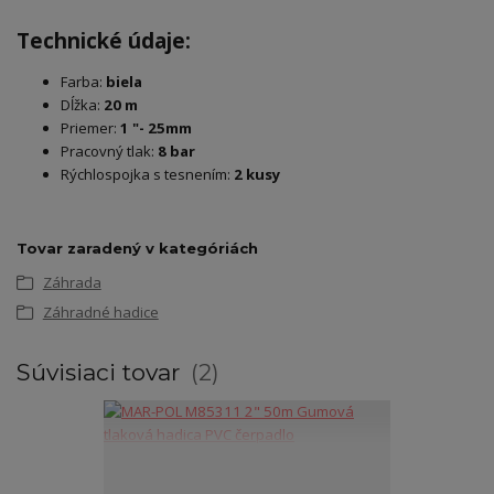
Technické údaje:
Farba:
biela
Dĺžka:
20 m
Priemer:
1 "- 25mm
Pracovný tlak:
8 bar
Rýchlospojka s tesnením:
2 kusy
Tovar zaradený v kategóriách
Záhrada
Záhradné hadice
Súvisiaci tovar
2