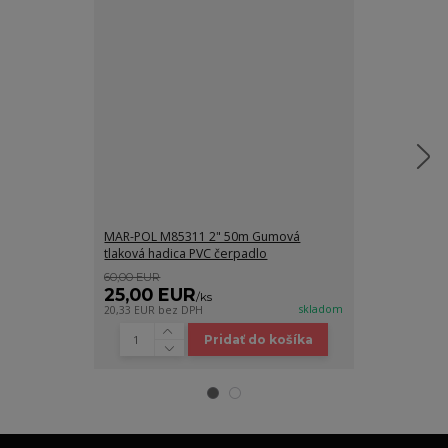
MAR-POL M85311 2" 50m Gumová
MAR-POL M85
tlaková hadica PVC čerpadlo
tlaková hadic
60,00 EUR
60,00 EUR
25,00 EUR
26,00 E
/
ks
skladom
20,33 EUR
bez DPH
21,14 EUR
bez 
Pridať do košíka