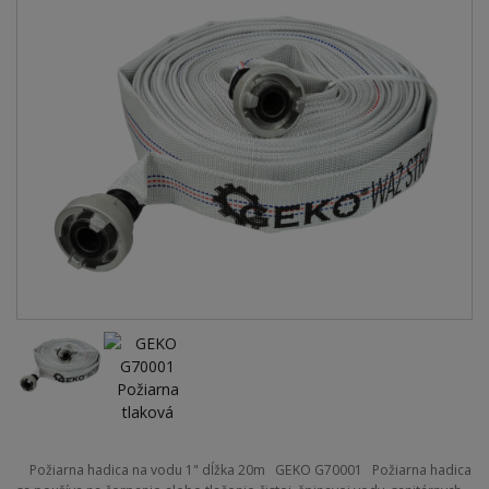
Požiarna hadica na vodu 1" dĺžka 20m GEKO G70001 Požiarna hadica