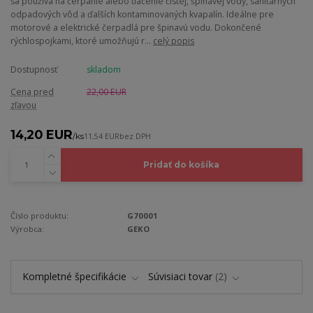
sa používa na čerpanie alebo tlačenie čistej, špinavej vody, sanitárnych
odpadových vôd a ďalších kontaminovaných kvapalín. Ideálne pre
motorové a elektrické čerpadlá pre špinavú vodu. Dokončené
rýchlospojkami, ktoré umožňujú r...
celý popis
Dostupnosť
skladom
Cena pred
22,00 EUR
zľavou
14,20 EUR
/
ks
11,54 EUR
bez DPH
Pridať do košíka
Číslo produktu:
G70001
Výrobca:
GEKO
Kompletné špecifikácie
Súvisiaci tovar
2