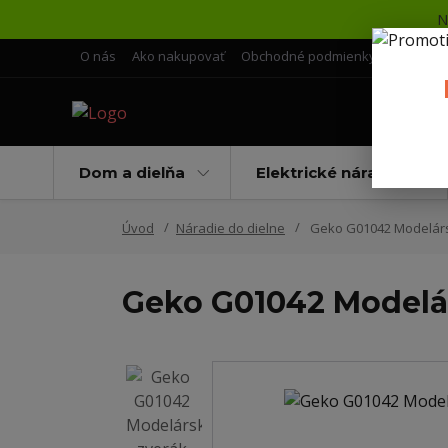
N
O nás
Ako nakupovať
Obchodné podmienky
Doprava 
Dom a dielňa
Elektrické náradie
Úvod
Náradie do dielne
Geko G01042 Modelársk
Geko G01042 Modelár