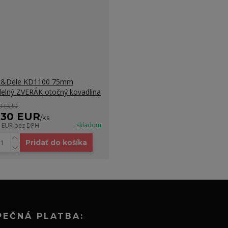
ft&Dele KD1100 75mm
lelný ZVERÁK otočný kovadlina
0 EUR
,30 EUR
/
ks
skladom
8 EUR
bez DPH
Pridať do košíka
PEČNÁ PLATBA: