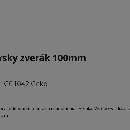
rsky zverák 100mm
G01042 Geko
pre jednoduchú montáž a umiestnenie zveráka. Vyrobený z liatej 
ezmi.