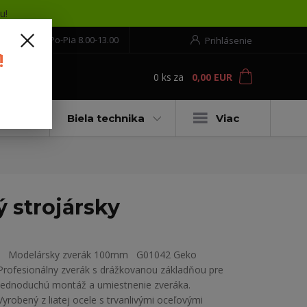
u!
552 304 860
Po-Pia 8.00-13.00
Prihlásenie
!
0
ks
za
0,00 EUR
ť
moto
Biela technika
Viac
 strojársky
Modelársky zverák 100mm G01042 Geko
Profesionálny zverák s drážkovanou základňou pre
jednoduchú montáž a umiestnenie zveráka.
Vyrobený z liatej ocele s trvanlivými oceľovými