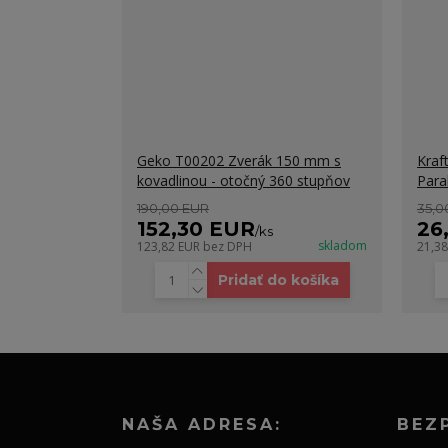
Geko T00202 Zverák 150 mm s
Kra
kovadlinou - otočný 360 stupňov
Para
190,00 EUR
35,0
152,30 EUR
26
/
ks
skladom
123,82 EUR
bez DPH
21,3
Pridať do košíka
NAŠA ADRESA:
BEZ