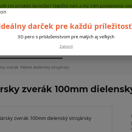
ašli ste produkt lacnejšie? Napíšte nám a my Vám ponúkneme cen
a platba
Kontakty
Neviete si rady? Zavolajte.
+421 
Ideálny darček pre každú príležitosť
Hľada
3D pero s príslušenstvom pre malých aj veľkých
Zatvoriť
Náradie do dielne
Záhrada
Auto - 
y zverák 100mm dielenský strojársky
sky zverák 100mm dielenský