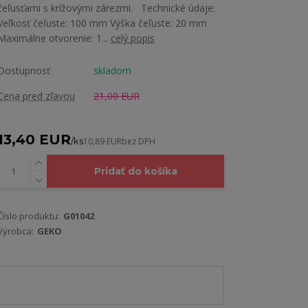
čeľusťami s krížovými zárezmi. Technické údaje:
Veľkosť čeľuste: 100 mm Výška čeľuste: 20 mm
Maximálne otvorenie: 1...
celý popis
Dostupnosť
skladom
Cena pred zľavou
21,00 EUR
13,40 EUR
/
ks
10,89 EUR
bez DPH
Pridať do košíka
Číslo produktu:
G01042
Výrobca:
GEKO