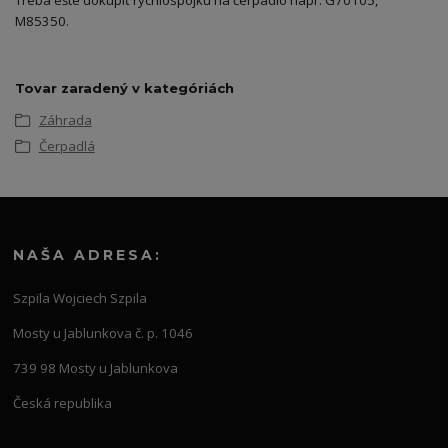
Treba ešte dokúpiť rýchlospojku na čerpadlo napr. G70105,
M85350.
Tovar zaradený v kategóriách
Záhrada
Čerpadlá
NAŠA ADRESA:
Szpila Wojciech Szpila
Mosty u Jablunkova č. p. 1046
739 98 Mosty u Jablunkova
Česká republika