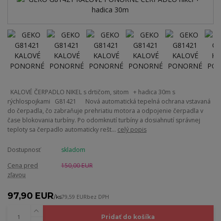
KALOVÉ ČERPADLO NIKEL s drtičom, sitom + hadica 30m s
rýchlospojkami G81421 Nová automatická tepelná ochrana vstavaná
do čerpadla, čo zabraňuje prehriatiu motora a odpojenie čerpadla v
čase blokovania turbíny. Po odomknutí turbíny a dosiahnutí správnej
teploty sa čerpadlo automaticky rešt...
celý popis
Dostupnosť
skladom
Cena pred
150,00 EUR
zľavou
97,90 EUR
/
ks
79,59 EUR
bez DPH
Pridať do košíka