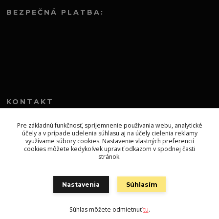
BEZPEČNÁ PLATBA:
KONTAKT
+421 552 304 860
Pre základnú funkčnosť, spríjemnenie používania webu, analytické
účely a v prípade udelenia súhlasu aj na účely cielenia reklamy
Po-Pia 8.00-13.00
využívame súbory cookies. Nastavenie vlastných preferencií
cookies môžete kedykoľvek upraviť odkazom v spodnej časti
topprodejsk@gmail.com
stránok.
Nastavenia
Súhlasím
Súhlas môžete odmietnuť
tu
.
Vytvorené na
Eshop-rychlo.sk