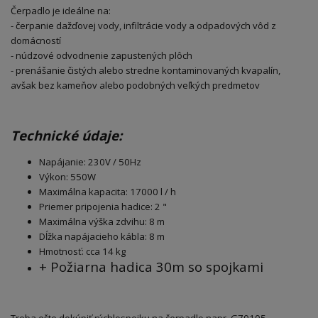
Čerpadlo je ideálne na:
- čerpanie dažďovej vody, infiltrácie vody a odpadových vôd z
domácností
- núdzové odvodnenie zapustených plôch
- prenášanie čistých alebo stredne kontaminovaných kvapalín,
avšak bez kameňov alebo podobných veľkých predmetov
Technické údaje:
Napájanie: 230V / 50Hz
Výkon: 550W
Maximálna kapacita: 17000 l / h
Priemer pripojenia hadice: 2 "
Maximálna výška zdvihu: 8 m
Dĺžka napájacieho kábla: 8 m
Hmotnosť: cca 14 kg
+ Požiarna hadica 30m so spojkami