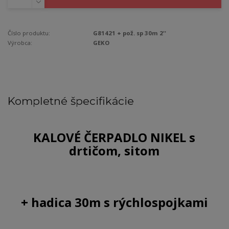
Číslo produktu:
G81421 + pož. sp 30m 2''
Výrobca:
GEKO
Kompletné špecifikácie
KALOVÉ ČERPADLO NIKEL s
drtičom, sitom
+ hadica 30m s rýchlospojkami