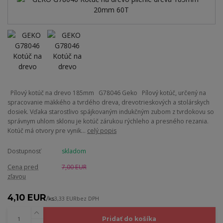
Pílový kotúč na drevo 185mm G78046 Geko Pílový kotúč, určený na
spracovanie mäkkého a tvrdého dreva, drevotrieskových a stolárskych
dosiek. Vďaka starostlivo spájkovaným indukčným zubom z tvrdokovu so
správnym uhlom sklonu je kotúč zárukou rýchleho a presného rezania.
Kotúč má otvory pre vynik...
celý popis
Dostupnosť
skladom
Cena pred
7,00 EUR
zľavou
4,10 EUR
/
ks
3,33 EUR
bez DPH
Pridať do košíka