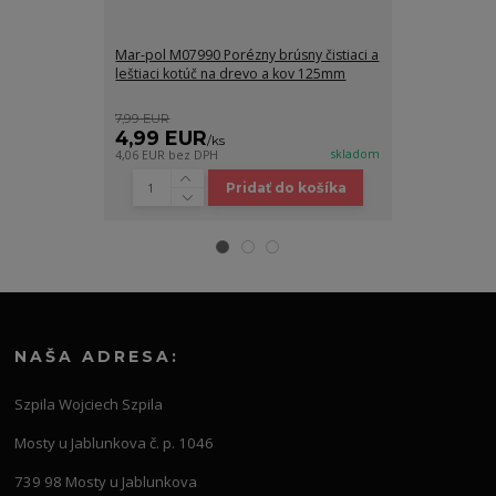
Mar-pol M07990 Porézny brúsny čistiaci a
GEKO G00131 
leštiaci kotúč na drevo a kov 125mm
spekaného ka
22mm 60T
7,99 EUR
7,00 EUR
4,99 EUR
4,20 EUR
/
ks
skladom
4,06 EUR
bez DPH
3,41 EUR
bez D
Pridať do košíka
NAŠA ADRESA:
Szpila Wojciech Szpila
Mosty u Jablunkova č. p. 1046
739 98 Mosty u Jablunkova