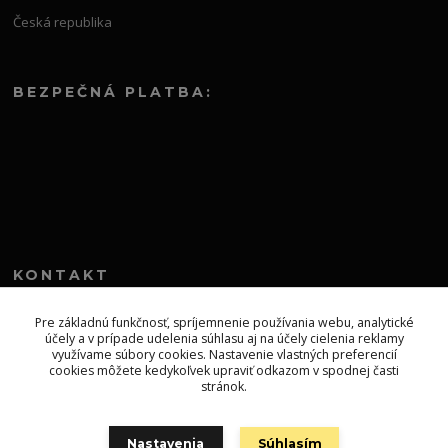
Česká republika
BEZPEČNÁ PLATBA:
KONTAKT
+421 552 304 860
Pre základnú funkčnosť, spríjemnenie používania webu, analytické
účely a v prípade udelenia súhlasu aj na účely cielenia reklamy
Po-Pia 8.00-13.00
využívame súbory cookies. Nastavenie vlastných preferencií
cookies môžete kedykoľvek upraviť odkazom v spodnej časti
topprodejsk@gmail.com
stránok.
Nastavenia
Súhlasím