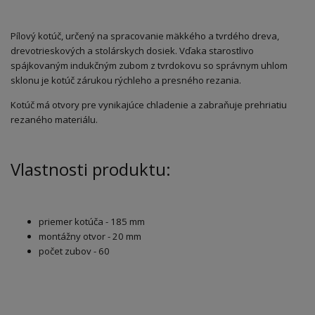
Pílový kotúč, určený na spracovanie mäkkého a tvrdého dreva,
drevotrieskových a stolárskych dosiek. Vďaka starostlivo
spájkovaným indukčným zubom z tvrdokovu so správnym uhlom
sklonu je kotúč zárukou rýchleho a presného rezania.
Kotúč má otvory pre vynikajúce chladenie a zabraňuje prehriatiu
rezaného materiálu.
Vlastnosti produktu:
priemer kotúča - 185 mm
montážny otvor - 20 mm
počet zubov - 60